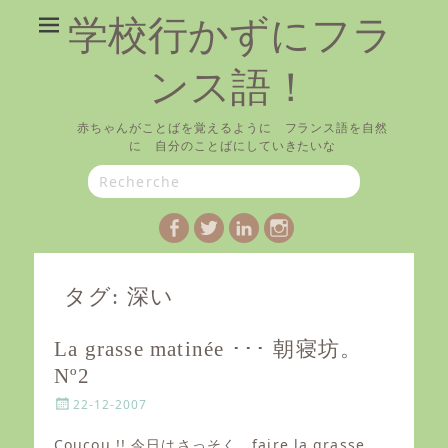
学校行かずにフラ
ンス語！
赤ちゃんがことばを覚えるように フランス語を自然
に 自分のことばにしていきたいな
Search
for:
Facebook
Twitter
LinkedIn
Instagram
タグ:
深い
La grasse matinée ･･･ 朝寝坊。
Nº2
P
22-12-2007
o
s
Coucou !! 今日はさっそく、faire la grasse