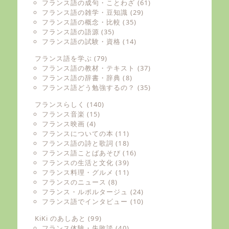
フランス語の成句・ことわざ
(61)
フランス語の雑学・豆知識
(29)
フランス語の概念・比較
(35)
フランス語の語源
(35)
フランス語の試験・資格
(14)
フランス語を学ぶ
(79)
フランス語の教材・テキスト
(37)
フランス語の辞書・辞典
(8)
フランス語どう勉強するの？
(35)
フランスらしく
(140)
フランス音楽
(15)
フランス映画
(4)
フランスについての本
(11)
フランス語の詩と歌詞
(18)
フランス語ことばあそび
(16)
フランスの生活と文化
(39)
フランス料理・グルメ
(11)
フランスのニュース
(8)
フランス・ルポルタージュ
(24)
フランス語でインタビュー
(10)
KiKi のあしあと
(99)
フランス体験・失敗談
(40)