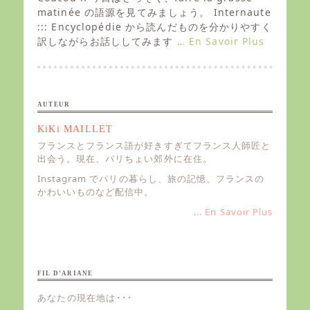
t
matinée の語源を見てみましょう。 Internaute
e
::: Encyclopédie から読んだものを分かりやすく
d
訳しながらお話ししてみます
… En Savoir Plus
o
n
AUTEUR
KiKi MAILLET
フランスとフランス語が好きすぎてフランス人師匠と
出会う。現在、パリちょい郊外に在住。
Instagram でパリの暮らし、旅の記憶、フランスの
かわいいものなど配信中。
... En Savoir Plus
FIL D’ARIANE
あなたの現在地は･･･