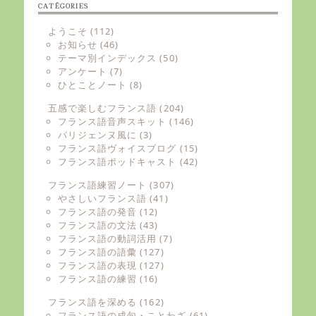
CATÉGORIES
ようこそ
(112)
お知らせ
(46)
テーマ別インデックス
(50)
アンケート
(7)
ひとことノート
(8)
五感で楽しむフランス語
(204)
フランス語音声スキット
(146)
パリジェンヌ風に
(3)
フランス語ヴォイスブログ
(15)
フランス語ポッドキャスト
(42)
フランス語練習ノート
(307)
やさしいフランス語
(41)
フランス語の発音
(12)
フランス語の文法
(43)
フランス語の動詞活用
(7)
フランス語の語彙
(127)
フランス語の表現
(127)
フランス語の練習
(16)
フランス語を深める
(162)
フランス語の成句・ことわざ
(61)