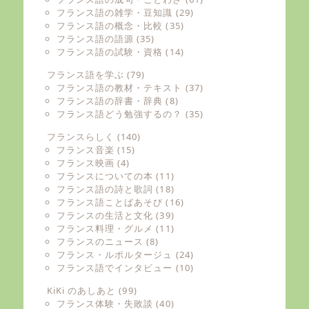
フランス語の雑学・豆知識
(29)
フランス語の概念・比較
(35)
フランス語の語源
(35)
フランス語の試験・資格
(14)
フランス語を学ぶ
(79)
フランス語の教材・テキスト
(37)
フランス語の辞書・辞典
(8)
フランス語どう勉強するの？
(35)
フランスらしく
(140)
フランス音楽
(15)
フランス映画
(4)
フランスについての本
(11)
フランス語の詩と歌詞
(18)
フランス語ことばあそび
(16)
フランスの生活と文化
(39)
フランス料理・グルメ
(11)
フランスのニュース
(8)
フランス・ルポルタージュ
(24)
フランス語でインタビュー
(10)
KiKi のあしあと
(99)
フランス体験・失敗談
(40)