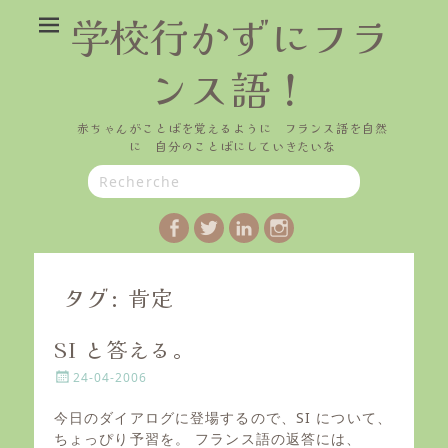
学校行かずにフラ
ンス語！
赤ちゃんがことばを覚えるように フランス語を自然
に 自分のことばにしていきたいな
Search
for:
Facebook
Twitter
LinkedIn
Instagram
タグ:
肯定
SI と答える。
P
24-04-2006
o
s
今日のダイアログに登場するので、SI について、
t
ちょっぴり予習を。 フランス語の返答には、