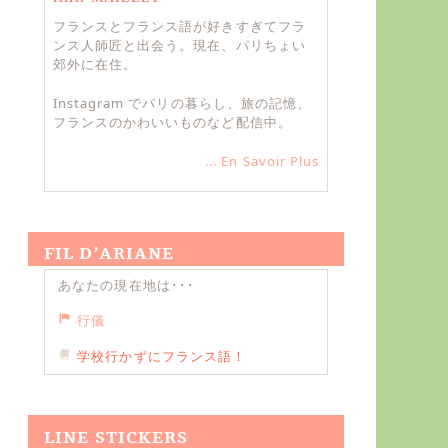
フランスとフランス語が好きすぎてフラ
ンス人師匠と出会う。現在、パリちょい
郊外に在住。
Instagram でパリの暮らし、旅の記憶、
フランスのかわいいものなど配信中。
... En Savoir Plus
FIL D’ARIANE
あなたの現在地は･･･
行儀
学校行かずにフランス語！
LINE STICKERS