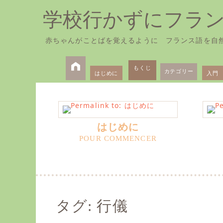
学校行かずにフラ
赤ちゃんがことばを覚えるように フランス語を自
Skip
Primary
to
もくじ
カテゴリー
はじめに
入門
Menu
content
はじめに
タグ:
行儀