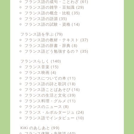
フランス語の成句・ことわざ
(61)
フランス語の雑学・豆知識
(29)
フランス語の概念・比較
(35)
フランス語の語源
(35)
フランス語の試験・資格
(14)
フランス語を学ぶ
(79)
フランス語の教材・テキスト
(37)
フランス語の辞書・辞典
(8)
フランス語どう勉強するの？
(35)
フランスらしく
(140)
フランス音楽
(15)
フランス映画
(4)
フランスについての本
(11)
フランス語の詩と歌詞
(18)
フランス語ことばあそび
(16)
フランスの生活と文化
(39)
フランス料理・グルメ
(11)
フランスのニュース
(8)
フランス・ルポルタージュ
(24)
フランス語でインタビュー
(10)
KiKi のあしあと
(99)
フランス体験・失敗談
(40)