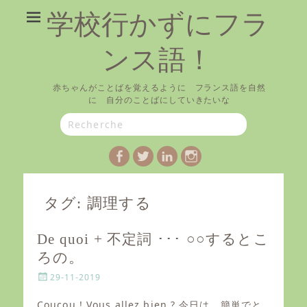
学校行かずにフラ
ンス語！
赤ちゃんがことばを覚えるように フランス語を自然
に 自分のことばにしていきたいな
Search
for:
Facebook
Twitter
LinkedIn
Instagram
タグ:
調理する
De quoi + 不定詞 ･･･ ○○するとこ
ろの。
P
29-11-2019
o
s
Coucou ! Vous allez bien ? 今日は、簡単でと