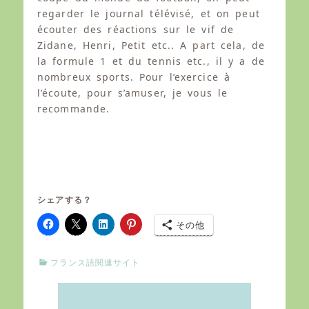
regarder le journal télévisé, et on peut
écouter des réactions sur le vif de
Zidane, Henri, Petit etc.. A part cela, de
la formule 1 et du tennis etc., il y a de
nombreux sports. Pour l’exercice à
l’écoute, pour s’amuser, je vous le
recommande.
シェアする？
その他
C
フランス語関連サイト
a
t
e