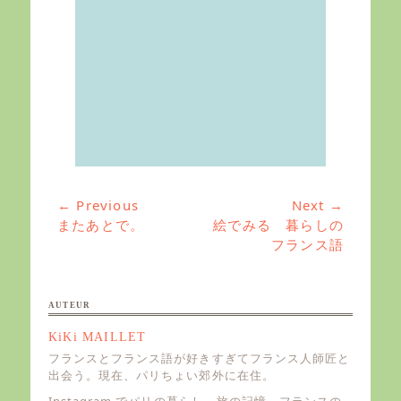
g
o
r
i
e
s
← Previous
Next →
投
Previous
またあとで。
Next
絵でみる 暮らしの
稿
post:
post:
フランス語
ナ
ビ
ゲ
AUTEUR
ー
KiKi MAILLET
シ
フランスとフランス語が好きすぎてフランス人師匠と
ョ
出会う。現在、パリちょい郊外に在住。
ン