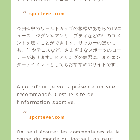
e
o
d
r
o
sportever.com
n
今開催中のワールドカップの模様やあちらのTVニ
ュース、ジダンやアンリ、プティなどの生のコメ
ントを聴くことができます。サッカーのほかに
も、F1やテニスなど、さまざまなスポーツのコー
ナーがあります。ヒアリングの練習に、またエン
ターテイメントとしてもおすすめのサイトです。
Aujourd’hui, je vous présente un site
recommandé. C’est le site de
l’information sportive.
sportever.com
On peut écouter les commentaires de la
coupe du monde du football, on peut