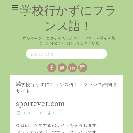
学校行かずにフラ
ンス語！
赤ちゃんがことばを覚えるように フランス語を自然
に 自分のことばにしていきたいな
Search
for:
Facebook
Twitter
LinkedIn
Instagram
sportever.com
P
A
10-06-2002
KiKi
o
u
s
t
今日は、おすすめのサイトを紹介します。
t
h
フランスのスポーツニュースサイトです。