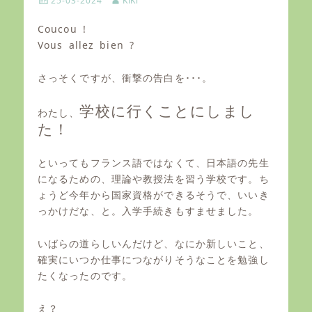
25-03-2024
KiKi
o
u
s
t
Coucou !
t
h
Vous allez bien ?
e
o
d
r
o
さっそくですが、衝撃の告白を･･･。
n
学校に行くことにしまし
わたし、
た！
といってもフランス語ではなくて、日本語の先生
になるための、理論や教授法を習う学校です。ち
ょうど今年から国家資格ができるそうで、いいき
っかけだな、と。入学手続きもすませました。
いばらの道らしいんだけど、なにか新しいこと、
確実にいつか仕事につながりそうなことを勉強し
たくなったのです。
え？