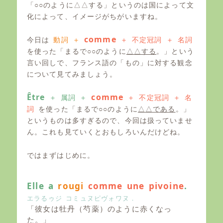
「○○のように△△する」というのは国によって文
化によって、イメージがちがいますね。
comme
今日は
動詞 ＋
＋ 不定冠詞 ＋ 名詞
を使った「まるで○○のように
△△する
。」という
言い回しで、フランス語の「もの」に対する観念
について見てみましょう。
Être
comme
＋ 属詞 ＋
＋ 不定冠詞 ＋ 名
詞
を使った「まるで○○のように
△△である
。」
というものは多すぎるので、今回は扱っていませ
ん。これも見ていくとおもしろいんだけどね。
ではまずはじめに。
Elle a
rougi
comme une pivoine
.
エラるゥジ コミュヌピヴォワヌ．
「彼女は牡丹（芍薬）のように赤くなっ
た。」