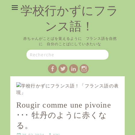
学校行かずにフラ
ンス語！
赤ちゃんがことばを覚えるように フランス語を自然
に 自分のことばにしていきたいな
Search
for:
Facebook
Twitter
LinkedIn
Instagram
Rougir comme une pivoine
･･･ 牡丹のように赤くな
る。
P
A