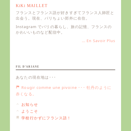
ー
KiKi MAILLET
シ
フランスとフランス語が好きすぎてフランス人師匠と
ョ
出会う。現在、パリちょい郊外に在住。
ン
Instagram でパリの暮らし、旅の記憶、フランスの
かわいいものなど配信中。
... En Savoir Plus
FIL D’ARIANE
あなたの現在地は･･･
Rougir comme une pivoine ･･･ 牡丹のように
赤くなる。
お知らせ
ようこそ
学校行かずにフランス語！