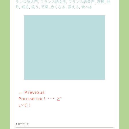
r
ランス語入門
,
フランス語文法
,
フランス語音声
,
喫煙
,
牡
i
丹
,
眠る
,
笑う
,
芍薬
,
赤くなる
,
震える
,
食べる
e
s
← Previous
投
Previous
Pousse-toi ! ･･･ ど
稿
post:
いて！
ナ
ビ
ゲ
AUTEUR