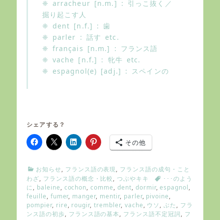
❈ arracheur [n.m.] : 引っこ抜く／
掘り起こす人
❈ dent [n.f.] : 歯
❈ parler : 話す etc.
❈ français [n.m.] : フランス語
❈ vache [n.f.] : 牝牛 etc.
❈ espagnol(e) [adj.] : スペインの
シェアする？
その他
C
お知らせ
,
フランス語の表現
,
フランス語の成句・こと
a
T
わざ
,
フランス語の概念・比較
,
つぶやキキ
･･･のよう
t
a
に
,
baleine
,
cochon
,
comme
,
dent
,
dormir
,
espagnol
,
e
g
feuille
,
fumer
,
manger
,
mentir
,
parler
,
pivoine
,
g
s
pompier
,
rire
,
rougir
,
trembler
,
vache
,
ウソ
,
ぶた
,
フラ
o
ンス語の初歩
,
フランス語の基本
,
フランス語不定冠詞
,
フ