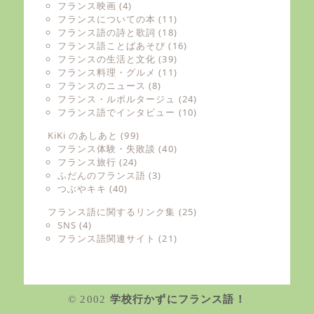
フランス映画
(4)
フランスについての本
(11)
フランス語の詩と歌詞
(18)
フランス語ことばあそび
(16)
フランスの生活と文化
(39)
フランス料理・グルメ
(11)
フランスのニュース
(8)
フランス・ルポルタージュ
(24)
フランス語でインタビュー
(10)
KiKi のあしあと
(99)
フランス体験・失敗談
(40)
フランス旅行
(24)
ふだんのフランス語
(3)
つぶやキキ
(40)
フランス語に関するリンク集
(25)
SNS
(4)
フランス語関連サイト
(21)
© 2002
学校行かずにフランス語！