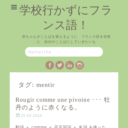
学校行かずにフラ
ンス語！
赤ちゃんがことばを覚えるように フランス語を自然
に 自分のことばにしていきたいな
Search
for:
Facebook
Twitter
LinkedIn
Instagram
タグ:
mentir
Rougir comme une pivoine ･･･ 牡
丹のように赤くなる。
P
25-03-2024
o
s
動詞 ＋ comme ＋ 不定冠詞 ＋ 名詞 を使った