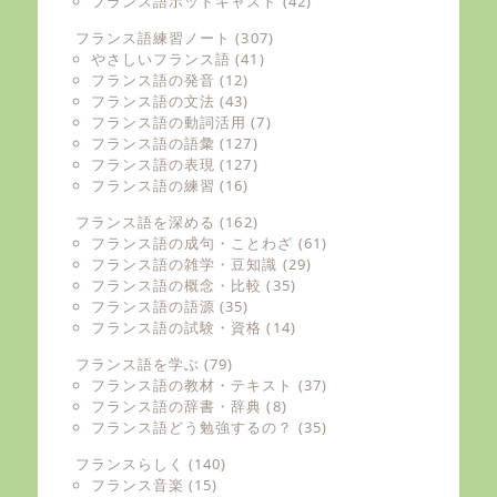
フランス語ポッドキャスト
(42)
フランス語練習ノート
(307)
やさしいフランス語
(41)
フランス語の発音
(12)
フランス語の文法
(43)
フランス語の動詞活用
(7)
フランス語の語彙
(127)
フランス語の表現
(127)
フランス語の練習
(16)
フランス語を深める
(162)
フランス語の成句・ことわざ
(61)
フランス語の雑学・豆知識
(29)
フランス語の概念・比較
(35)
フランス語の語源
(35)
フランス語の試験・資格
(14)
フランス語を学ぶ
(79)
フランス語の教材・テキスト
(37)
フランス語の辞書・辞典
(8)
フランス語どう勉強するの？
(35)
フランスらしく
(140)
フランス音楽
(15)