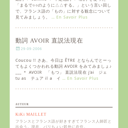
t
「まるで○○のように△△する。」という言い回し
e
で、フランス語の「もの」に対する観念について
d
見てみましょう。
… En Savoir Plus
o
n
動詞 AVOIR 直説法現在
P
29-09-2006
o
s
Coucou !! さあ、今日は ÊTRE とならんでとーっ
t
てもよくつかわれる動詞 AVOIR をみてみましょ♪
e
___ ＊ AVOIR 「もつ」 直説法現在 j’ai ジェ
d
tu as テュア il a イ
… En Savoir Plus
o
n
AUTEUR
KiKi MAILLET
フランスとフランス語が好きすぎてフランス人師匠と
出会う。現在、パリちょい郊外に在住。