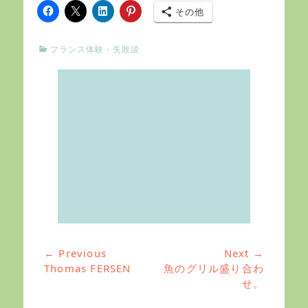
その他
C
フランス体験・失敗談
a
t
e
g
o
r
i
e
s
← Previous
Next →
投
Previous
Thomas FERSEN
Next
魚のグリル盛り合わ
稿
post:
post:
せ。
ナ