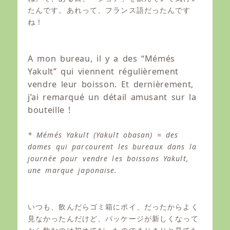
e
o
たんです。あれって、フランス語だったんです
d
r
o
ね！
n
A mon bureau, il y a des “Mémés
Yakult” qui viennent régulièrement
vendre leur boisson. Et dernièrement,
j’ai remarqué un détail amusant sur la
bouteille !
* Mémés Yakult (Yakult obasan) = des
dames qui parcourent les bureaux dans la
journée pour vendre les boissons Yakult,
une marque japonaise.
いつも、飲んだらゴミ箱にポイ、だったからよく
見なかったんだけど、パッケージが新しくなって