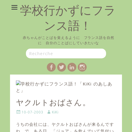
学校行かずにフラ
ンス語！
赤ちゃんがことばを覚えるように フランス語を自然
に 自分のことばにしていきたいな
Search
for:
Facebook
Twitter
LinkedIn
Instagram
ヤクルトおばさん。
P
A
10-07-2003
KiKi
o
u
s
t
うちの会社には、ヤクルトおばさんが来るんです
t
h
ね。で、ある日、「ジョア」を飲んでいて気付い