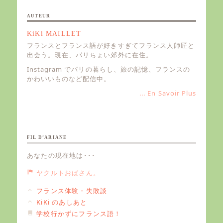
ビ
ゲ
AUTEUR
ー
KiKi MAILLET
シ
フランスとフランス語が好きすぎてフランス人師匠と
ョ
出会う。現在、パリちょい郊外に在住。
ン
Instagram でパリの暮らし、旅の記憶、フランスの
かわいいものなど配信中。
... En Savoir Plus
FIL D’ARIANE
あなたの現在地は･･･
ヤクルトおばさん。
フランス体験・失敗談
KiKi のあしあと
学校行かずにフランス語！