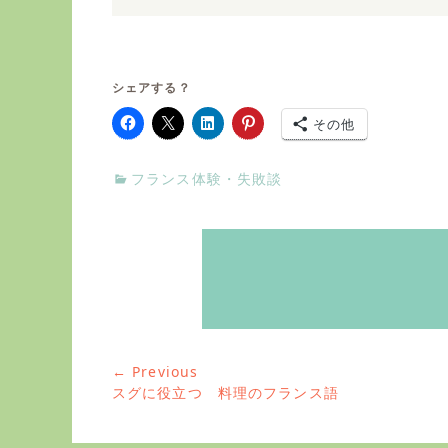
シェアする？
その他
C
フランス体験・失敗談
a
t
e
g
o
r
i
e
s
← Previous
投
Previous
スグに役立つ 料理のフランス語
稿
post: