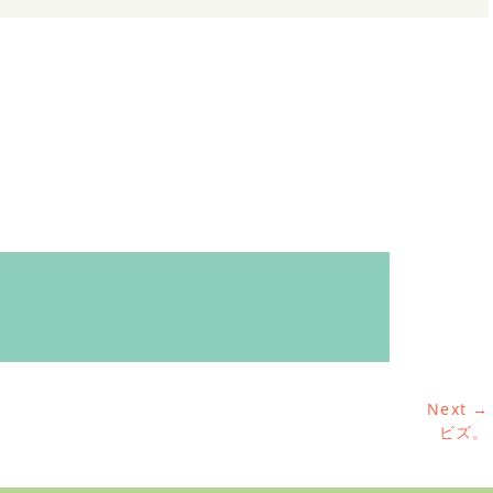
Next →
Next
ビズ。
post: