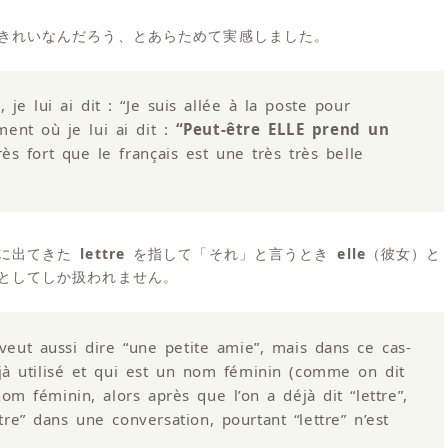
きれいなんだろう、とあらためて実感しました。
je lui ai dit : “Je suis allée à la poste pour
ment où je lui ai dit :
“Peut-être ELLE prend un
ès fort que le français est une très très belle
中に出てきた
lettre
を指して「それ」と言うとき
elle
（彼女）と
としてしか扱われません。
a veut aussi dire “une petite amie”, mais dans ce cas-
éjà utilisé et qui est un nom féminin (comme on dit
nom féminin, alors après que l’on a déjà dit “lettre”,
ttre” dans une conversation, pourtant “lettre” n’est