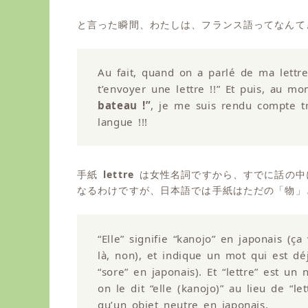
と言った瞬間、わたしは、フランス語ってなんて
Au fait, quand on a parlé de ma lettre, 
t’envoyer une lettre !!” Et puis, au mo
bateau !”
, je me suis rendu compte tr
langue !!!
手紙
lettre
は女性名詞ですから、すでに話の
なるわけですが、日本語では手紙はただの「物」
“Elle” signifie “kanojo” en japonais (ç
là, non), et indique un mot qui est d
“sore” en japonais). Et “lettre” est un 
on le dit “elle (kanojo)” au lieu de “le
qu’un objet neutre en japonais.