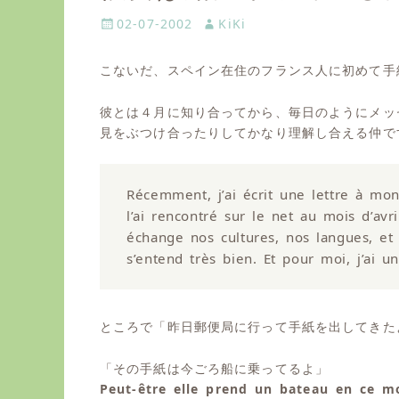
P
02-07-2002
A
KiKi
o
u
s
t
こないだ、スペイン在住のフランス人に初めて手
t
h
e
o
彼とは４月に知り合ってから、毎日のようにメッ
d
r
見をぶつけ合ったりしてかなり理解し合える仲で
o
n
Récemment, j’ai écrit une lettre à mon
l’ai rencontré sur le net au mois d’avr
échange nos cultures, nos langues, et
s’entend très bien. Et pour moi, j’ai 
ところで「昨日郵便局に行って手紙を出してきた
「その手紙は今ごろ船に乗ってるよ」
Peut-être elle prend un bateau en ce m