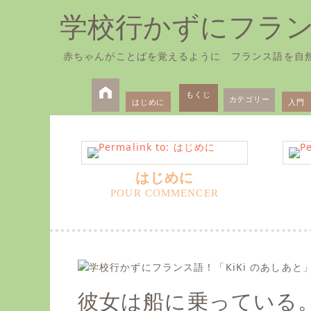
学校行かずにフラ
赤ちゃんがことばを覚えるように フランス語を自
Skip
Primary
to
もくじ
カテゴリー
はじめに
入門
Menu
content
はじめに
彼女は船に乗っている