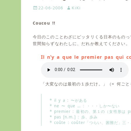
P
22-06-2006
A
KiKi
o
u
s
t
Coucou !!
t
h
e
o
今日のこのことわざにピッタリくる日本のものっ
d
r
世間知らずなわたしに、だれか教えてください。
o
n
Il n’y a que le premier pas qui c
「大変なのは最初の１歩だけ。」（= 何ご
* il y a : 〜がある
* ne 〜 que … : ・・・しか〜ない
* premier : 最初の、第１の（女性形は pr
* pas [n.m.] : 歩、歩み
* coûte : coûter「つらい、困難だ」