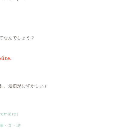
てなんでしょう？
oûte.
とも、最初がむずかしい）
emière）
三・単・直・現