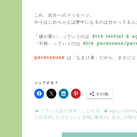
これ、自分へのメッセージ。
やりはじめちゃえば夢中になるのは分かってるん
être lent(e) à a
「腰が重い」っていうのは
être paresseux
/
par
「不精」っていうのは
paresseuse
は「なまけ者」だから、まさにピ
シェアする？
その他
C
フランス語の成句・ことわざ
T
agir
,
coûter
a
ス語音声
,
むずかしい
,
怠惰
,
最初の
a
,
歩み
,
行動
t
g
e
s
g