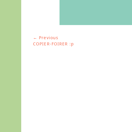
o
r
i
e
s
← Previous
投
Previous
COPIER-FOIRER :p
稿
post:
ナ
ビ
ゲ
ー
シ
ョ
ン