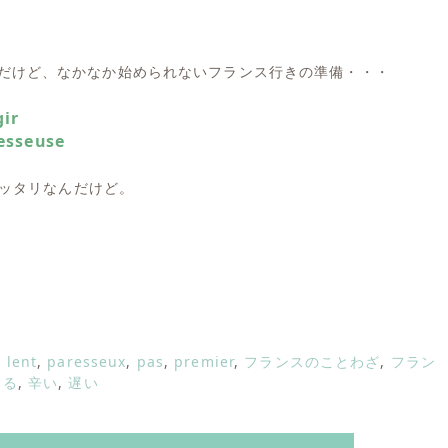
だけど、なかなか始められないフランス行きの準備・・・
gir
esseuse
ッタリなんだけど。
,
lent
,
paresseux
,
pas
,
premier
,
フランスのことわざ
,
フラン
する
,
辛い
,
遅い