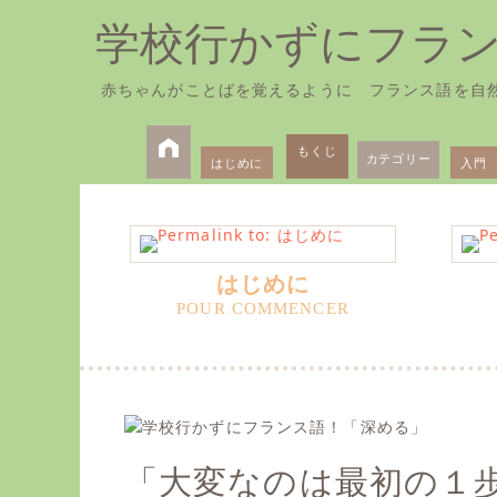
学校行かずにフラ
赤ちゃんがことばを覚えるように フランス語を自
Skip
Primary
to
もくじ
カテゴリー
はじめに
入門
Menu
content
はじめに
「大変なのは最初の１