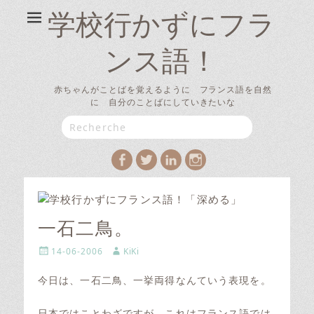
学校行かずにフラ
ンス語！
赤ちゃんがことばを覚えるように フランス語を自然
に 自分のことばにしていきたいな
Search
for:
Facebook
Twitter
LinkedIn
Instagram
一石二鳥。
P
A
14-06-2006
KiKi
o
u
s
t
今日は、一石二鳥、一挙両得なんていう表現を。
t
h
e
o
日本ではことわざですが、これはフランス語では
d
r