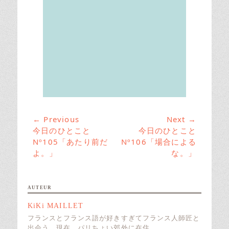
r
i
e
s
← Previous
Next →
投
Previous
今日のひとこと
Next
今日のひとこと
稿
post:
Nº105「あたり前だ
post:
Nº106「場合による
ナ
よ。」
な。」
ビ
ゲ
ー
AUTEUR
シ
KiKi MAILLET
ョ
フランスとフランス語が好きすぎてフランス人師匠と
ン
出会う。現在、パリちょい郊外に在住。