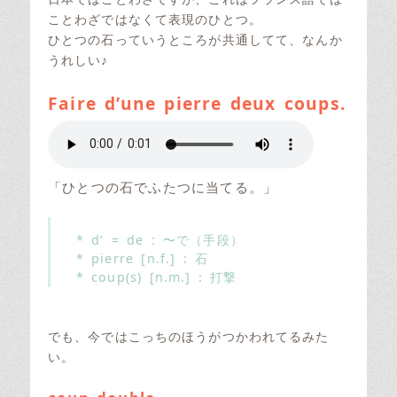
o
ことわざではなくて表現のひとつ。
n
ひとつの石っていうところが共通してて、なんか
うれしい♪
Faire d’une pierre deux coups.
「ひとつの石でふたつに当てる。」
* d’ = de : 〜で（手段）
* pierre [n.f.] : 石
* coup(s) [n.m.] : 打撃
でも、今ではこっちのほうがつかわれてるみた
い。