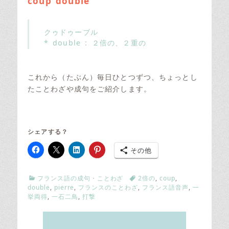
coup double
クゥドゥーブル
* double : ２倍の、２重の
これから（たぶん）毎日ひとつずつ、ちょっとし
たことわざや成句をご紹介します。
シェアする？
その他
C
T
フランス語の成句・ことわざ
2倍の
,
coup
,
a
a
double
,
pierre
,
フランスのことわざ
,
フランス語音声
,
一
t
g
挙両得
,
一石二鳥
,
打撃
e
s
g
o