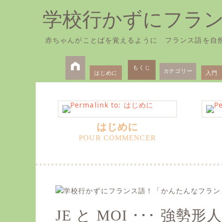
学校行かずにフラ
赤ちゃんがことばを覚えるように フランス語を自
Skip
Primary
to
もくじ
カテゴリー
はじめに
入門
Menu
content
はじめに
JE と MOI ･･･ 強勢