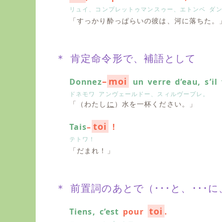
リュイ、コンプレットゥマンスゥー、エトンベ ダ
「すっかり酔っぱらいの彼は、河に落ちた。
＊ 肯定命令形で、補語として
–
moi
Donnez
un verre d’eau, s’il 
ドネモワ アンヴェールドー、スィルヴープレ。
「（わたし
に
）水を一杯ください。」
toi
Tais
–
!
テトワ！
「だまれ！」
＊ 前置詞のあとで（･･･と、･･･に、･
toi
Tiens, c’est
pour
.