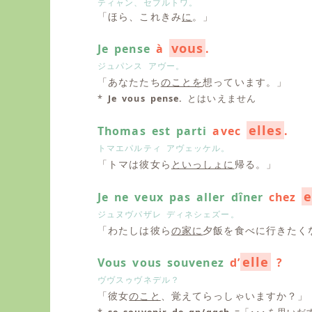
ティャン、セプルトワ。
「ほら、これきみ
に
。」
vous
Je pense
à
.
ジュパンス アヴー。
「あなたたち
のことを
想っています。」
*
Je vous pense.
とはいえません
elles
Thomas est parti
avec
.
トマエパルティ アヴェッケル。
「トマは彼女ら
といっしょに
帰る。」
Je ne veux pas aller dîner
chez
ジュヌヴパザレ ディネシェズー。
「わたしは彼ら
の家に
夕飯を食べに行きたく
elle
Vous vous souvenez
d’
?
ヴヴスゥヴネデル？
「彼女
のこと
、覚えてらっしゃいますか？」