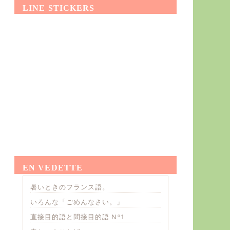
LINE STICKERS
EN VEDETTE
暑いときのフランス語。
いろんな「ごめんなさい。」
直接目的語と間接目的語 Nº1