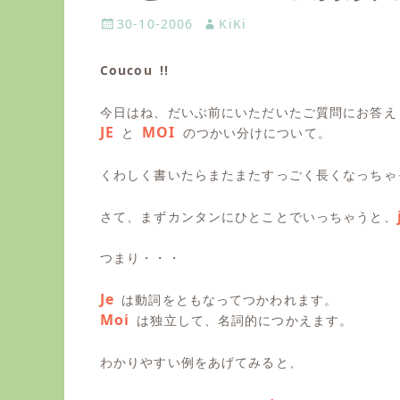
P
30-10-2006
A
KiKi
o
u
s
t
Coucou !!
t
h
e
o
今日はね、だいぶ前にいただいたご質問にお答え
d
r
JE
MOI
と
のつかい分けについて。
o
n
くわしく書いたらまたまたすっごく長くなっちゃ
さて、まずカンタンにひとことでいっちゃうと、
つまり・・・
Je
は動詞をともなってつかわれます。
Moi
は独立して、名詞的につかえます。
わかりやすい例をあげてみると、