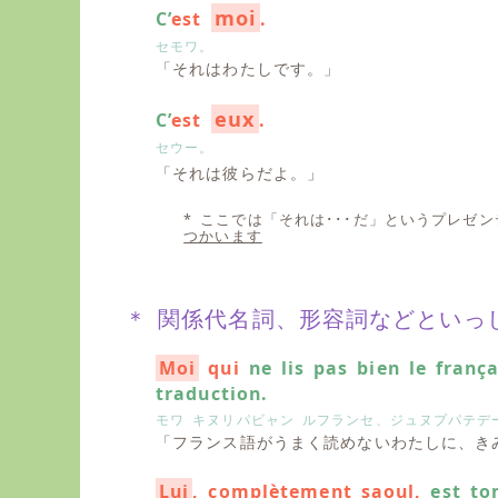
moi
C’
est
.
セモワ。
「それはわたしです。」
eux
C’
est
.
セウー。
「それは彼らだよ。」
* ここでは「それは･･･だ」というプレゼ
つかいます
＊ 関係代名詞、形容詞などといっ
Moi
qui
ne lis pas bien le frança
traduction.
モワ キヌリパビャン ルフランセ、ジュヌプパテデ
「フランス語がうまく読めないわたしに、き
Lui
, complètement saoul,
est tom