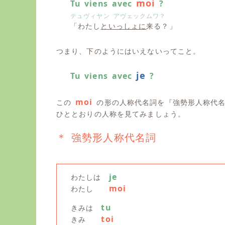
moi
Tu viens avec
?
テュヴィヤン アヴェックムワ？
「わたし
といっしょに
来る？」
つまり、下のようにはいえないってこと。
je
Tu viens avec
?
moi
この
の形の人称代名詞を『強勢形人称代名
ひととおりの人称を見てみましょう。
＊ 強勢形人称代名詞
je
わたしは
moi
わたし
tu
きみは
toi
きみ