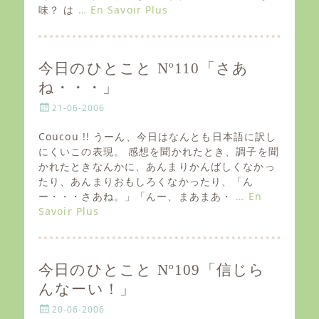
味？ は
… En Savoir Plus
n
今日のひとこと Nº110「さあ
ね・・・」
P
21-06-2006
o
s
Coucou !! うーん、今日はなんとも日本語に訳し
t
にくいこの表現。 感想を聞かれたとき、調子を聞
e
かれたときなんかに、あんまりかんばしくなかっ
d
たり、あんまりおもしろくなかったり、「ん
o
ー・・・さあね。」「んー、まあまあ・
… En
n
Savoir Plus
今日のひとこと Nº109「信じら
んなーい！」
P
20-06-2006