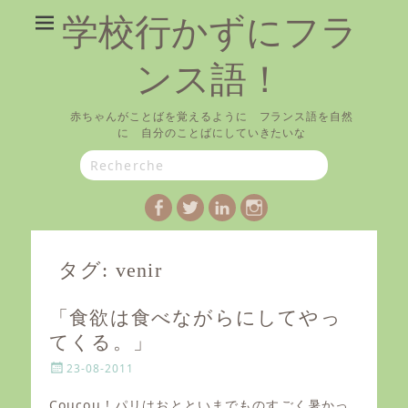
学校行かずにフラ
ンス語！
赤ちゃんがことばを覚えるように フランス語を自然
に 自分のことばにしていきたいな
Search
for:
Facebook
Twitter
LinkedIn
Instagram
タグ:
venir
「食欲は食べながらにしてやっ
てくる。」
P
23-08-2011
o
s
Coucou ! パリはおとといまでものすごく暑かっ