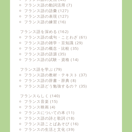
フランス語の動詞活用
(7)
フランス語の語彙
(127)
フランス語の表現
(127)
フランス語の練習
(16)
フランス語を深める
(162)
フランス語の成句・ことわざ
(61)
フランス語の雑学・豆知識
(29)
フランス語の概念・比較
(35)
フランス語の語源
(35)
フランス語の試験・資格
(14)
フランス語を学ぶ
(79)
フランス語の教材・テキスト
(37)
フランス語の辞書・辞典
(8)
フランス語どう勉強するの？
(35)
フランスらしく
(140)
フランス音楽
(15)
フランス映画
(4)
フランスについての本
(11)
フランス語の詩と歌詞
(18)
フランス語ことばあそび
(16)
フランスの生活と文化
(39)