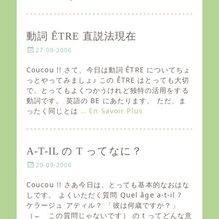
動詞 ÊTRE 直説法現在
P
27-09-2006
o
s
Coucou !! さて、今日は動詞 ÊTRE についてちょ
t
っとやってみましょ♪ この ÊTRE はとっても大切
e
で、とってもよくつかうけれど独特の活用をする
d
動詞です。 英語の BE にあたります。 ただ、ま
o
ったく同じとは
… En Savoir Plus
n
A-T-IL の T ってなに？
P
20-09-2006
o
s
Coucou !! さあ今日は、とっても基本的なおはな
t
しです。 よくいただく質問 Quel âge a-t-il ?
e
ケラージュ アティル？ 「彼は何歳ですか？」
d
（← この質問じゃないです） の t ってどんな意
o