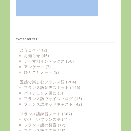
CATÉGORIES
ようこそ
(112)
お知らせ
(46)
テーマ別インデックス
(50)
アンケート
(7)
ひとことノート
(8)
五感で楽しむフランス語
(204)
フランス語音声スキット
(146)
パリジェンヌ風に
(3)
フランス語ヴォイスブログ
(15)
フランス語ポッドキャスト
(42)
フランス語練習ノート
(307)
やさしいフランス語
(41)
フランス語の発音
(12)
フランス語の文法
(43)