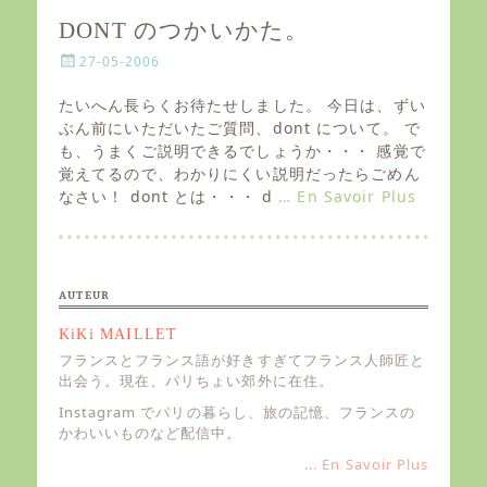
DONT のつかいかた。
P
27-05-2006
o
s
たいへん長らくお待たせしました。 今日は、ずい
t
ぶん前にいただいたご質問、dont について。 で
e
も、うまくご説明できるでしょうか・・・ 感覚で
d
覚えてるので、わかりにくい説明だったらごめん
o
なさい！ dont とは・・・ d
… En Savoir Plus
n
AUTEUR
KiKi MAILLET
フランスとフランス語が好きすぎてフランス人師匠と
出会う。現在、パリちょい郊外に在住。
Instagram でパリの暮らし、旅の記憶、フランスの
かわいいものなど配信中。
... En Savoir Plus