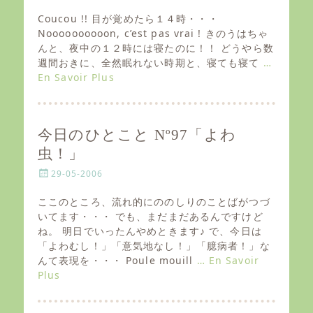
o
s
Coucou !! 目が覚めたら１４時・・・
t
Noooooooooon, c’est pas vrai ! きのうはちゃ
e
んと、夜中の１２時には寝たのに！！ どうやら数
d
週間おきに、全然眠れない時期と、寝ても寝て
…
o
En Savoir Plus
n
今日のひとこと Nº97「よわ
虫！」
P
29-05-2006
o
s
ここのところ、流れ的にののしりのことばがつづ
t
いてます・・・ でも、まだまだあるんですけど
e
ね。 明日でいったんやめときます♪ で、今日は
d
「よわむし！」「意気地なし！」「臆病者！」な
o
んて表現を・・・ Poule mouill
… En Savoir
n
Plus