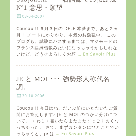
Nº1 意思・願望
P
03-04-2007
o
s
Coucou !! ６月３日の DELF 本番まで、あと２ヵ
t
月！ ノートにかりかり、本気のお勉強中。 この
e
ブログも、試験にパスするまでは、マジモードの
d
フランス語練習帳みたいになっちゃうかもしれな
o
いけど、どうぞよろしくお願
… En Savoir Plus
n
JE と MOI ･･･ 強勢形人称代名
詞。
P
30-10-2006
o
s
Coucou !! 今日はね、だいぶ前にいただいたご質
t
問にお答えします♪ JE と MOI のつかい分けにつ
e
いて。 くわしく書いたらまたまたすっごく長くな
d
っちゃった。 さて、まずカンタンにひとことでい
o
っちゃうと、je は
… En Savoir Plus
n