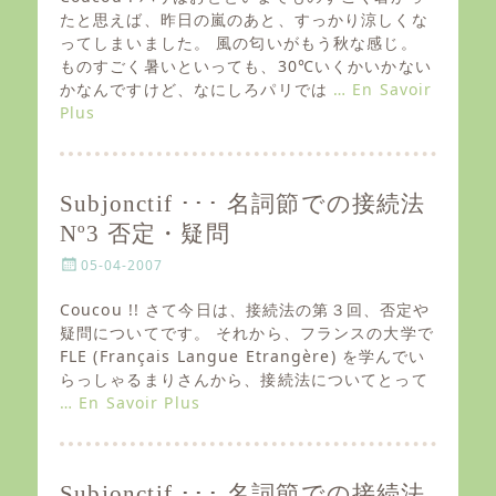
t
たと思えば、昨日の嵐のあと、すっかり涼しくな
e
ってしまいました。 風の匂いがもう秋な感じ。
d
ものすごく暑いといっても、30℃いくかいかない
o
かなんですけど、なにしろパリでは
… En Savoir
n
Plus
Subjonctif ･･･ 名詞節での接続法
Nº3 否定・疑問
P
05-04-2007
o
s
Coucou !! さて今日は、接続法の第３回、否定や
t
疑問についてです。 それから、フランスの大学で
e
FLE (Français Langue Etrangère) を学んでい
d
らっしゃるまりさんから、接続法についてとって
o
… En Savoir Plus
n
Subjonctif ･･･ 名詞節での接続法