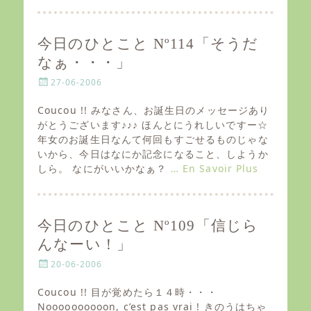
今日のひとこと Nº114「そうだ
なぁ・・・」
P
27-06-2006
o
s
Coucou !! みなさん、お誕生日のメッセージあり
t
がとうございます♪♪♪ ほんとにうれしいですー☆
e
年女のお誕生日なんて何回もすごせるものじゃな
d
いから、今日はなにか記念になること、しようか
o
しら。 なにがいいかなぁ？
… En Savoir Plus
n
今日のひとこと Nº109「信じら
んなーい！」
P
20-06-2006
o
s
Coucou !! 目が覚めたら１４時・・・
t
Noooooooooon, c’est pas vrai ! きのうはちゃ