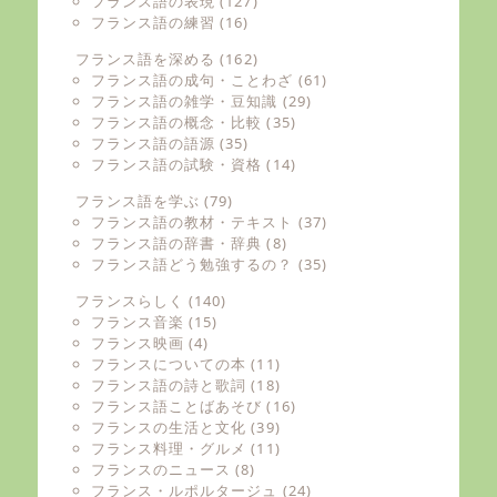
フランス語の表現
(127)
フランス語の練習
(16)
フランス語を深める
(162)
フランス語の成句・ことわざ
(61)
フランス語の雑学・豆知識
(29)
フランス語の概念・比較
(35)
フランス語の語源
(35)
フランス語の試験・資格
(14)
フランス語を学ぶ
(79)
フランス語の教材・テキスト
(37)
フランス語の辞書・辞典
(8)
フランス語どう勉強するの？
(35)
フランスらしく
(140)
フランス音楽
(15)
フランス映画
(4)
フランスについての本
(11)
フランス語の詩と歌詞
(18)
フランス語ことばあそび
(16)
フランスの生活と文化
(39)
フランス料理・グルメ
(11)
フランスのニュース
(8)
フランス・ルポルタージュ
(24)