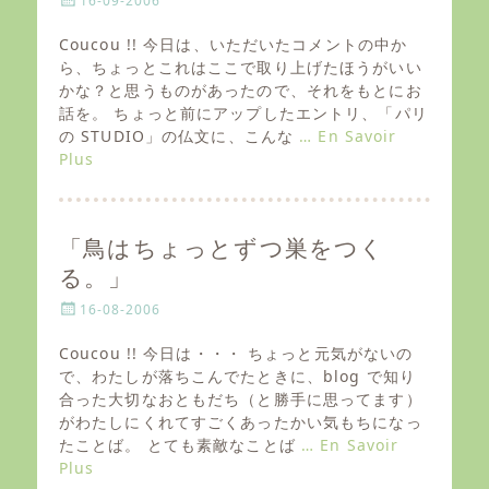
16-09-2006
o
s
Coucou !! 今日は、いただいたコメントの中か
t
ら、ちょっとこれはここで取り上げたほうがいい
e
かな？と思うものがあったので、それをもとにお
d
話を。 ちょっと前にアップしたエントリ、「パリ
o
の STUDIO」の仏文に、こんな
… En Savoir
n
Plus
「鳥はちょっとずつ巣をつく
る。」
P
16-08-2006
o
s
Coucou !! 今日は・・・ ちょっと元気がないの
t
で、わたしが落ちこんでたときに、blog で知り
e
合った大切なおともだち（と勝手に思ってます）
d
がわたしにくれてすごくあったかい気もちになっ
o
たことば。 とても素敵なことば
… En Savoir
n
Plus