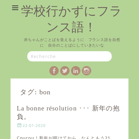
学校行かずにフラ
ンス語！
赤ちゃんがことばを覚えるように フランス語を自然
に 自分のことばにしていきたいな
Search
for:
Facebook
Twitter
LinkedIn
Instagram
タグ:
bon
La bonne résolution ･･･ 新年の抱
負。
P
22-01-2020
o
s
Coucou ! 新年が明けてから、なんともう21