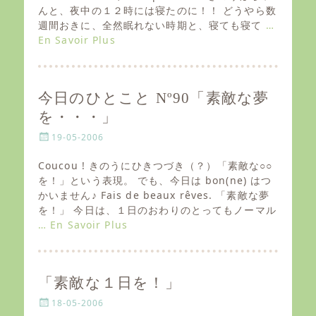
e
んと、夜中の１２時には寝たのに！！ どうやら数
d
週間おきに、全然眠れない時期と、寝ても寝て
…
o
En Savoir Plus
n
今日のひとこと Nº90「素敵な夢
を・・・」
P
19-05-2006
o
s
Coucou ! きのうにひきつづき（？）「素敵な○○
t
を！」という表現。 でも、今日は bon(ne) はつ
e
かいません♪ Fais de beaux rêves. 「素敵な夢
d
を！」 今日は、１日のおわりのとってもノーマル
o
… En Savoir Plus
n
「素敵な１日を！」
P
18-05-2006
o