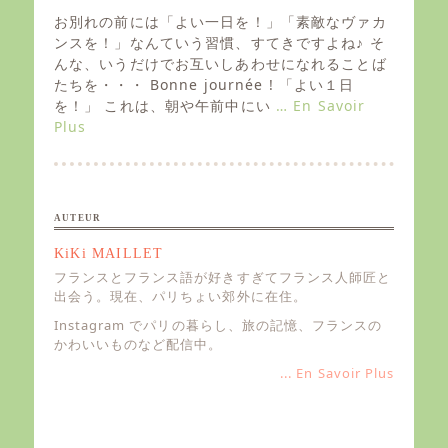
s
お別れの前には「よい一日を！」「素敵なヴァカ
t
ンスを！」なんていう習慣、すてきですよね♪ そ
e
んな、いうだけでお互いしあわせになれることば
d
たちを・・・ Bonne journée ! 「よい１日
o
を！」 これは、朝や午前中にい
… En Savoir
n
Plus
AUTEUR
KiKi MAILLET
フランスとフランス語が好きすぎてフランス人師匠と
出会う。現在、パリちょい郊外に在住。
Instagram でパリの暮らし、旅の記憶、フランスの
かわいいものなど配信中。
... En Savoir Plus