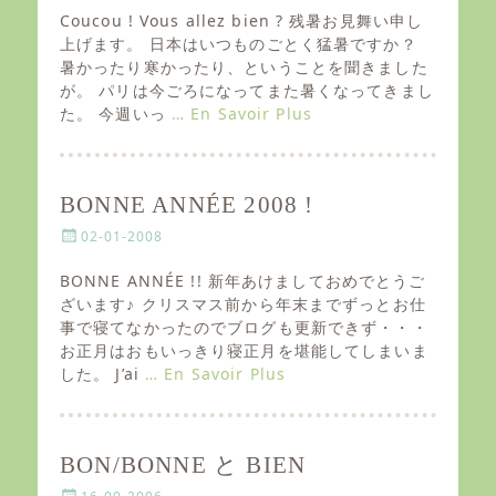
s
Coucou ! Vous allez bien ? 残暑お見舞い申し
t
上げます。 日本はいつものごとく猛暑ですか？
e
暑かったり寒かったり、ということを聞きました
d
が。 パリは今ごろになってまた暑くなってきまし
o
た。 今週いっ
… En Savoir Plus
n
BONNE ANNÉE 2008 !
P
02-01-2008
o
s
BONNE ANNÉE !! 新年あけましておめでとうご
t
ざいます♪ クリスマス前から年末までずっとお仕
e
事で寝てなかったのでブログも更新できず・・・
d
お正月はおもいっきり寝正月を堪能してしまいま
o
した。 J’ai
… En Savoir Plus
n
BON/BONNE と BIEN
P