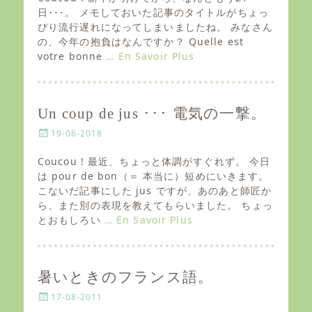
t
日･･･。 メモしておいた記事のタイトルがちょっ
e
ぴり流行遅れになってしまいましたね。 みなさん
d
の、今年の抱負はなんですか？ Quelle est
o
votre bonne
… En Savoir Plus
n
Un coup de jus ･･･ 電気の一撃。
P
19-06-2018
o
s
Coucou ! 最近、ちょっと体調がすぐれず。 今日
t
は pour de bon（＝ 本当に）短めにいきます。
e
こないだ記事にした jus ですが、あのあと師匠か
d
ら、また別の表現を教えてもらいました。 ちょっ
o
とおもしろい
… En Savoir Plus
n
暑いときのフランス語。
P
17-08-2011
o