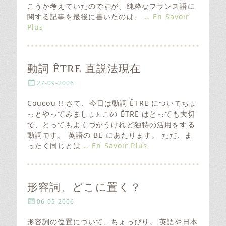
e
こうか考えていたのですが、純粋なフランス語に
d
関する記事を最後に書いたのは、
… En Savoir
o
Plus
n
動詞 ÊTRE 直説法現在
P
27-09-2006
o
s
Coucou !! さて、今日は動詞 ÊTRE についてちょ
t
っとやってみましょ♪ この ÊTRE はとっても大切
e
で、とってもよくつかうけれど独特の活用をする
d
動詞です。 英語の BE にあたります。 ただ、ま
o
ったく同じとは
… En Savoir Plus
n
形容詞、どこに置く？
P
06-05-2006
o
s
形容詞の位置について、ちょっぴり。 英語や日本