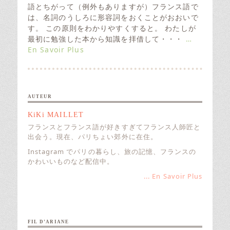
t
語とちがって（例外もありますが）フランス語で
e
は、名詞のうしろに形容詞をおくことがおおいで
d
す。 この原則をわかりやすくすると。 わたしが
o
最初に勉強した本から知識を拝借して・・・
…
n
En Savoir Plus
AUTEUR
KiKi MAILLET
フランスとフランス語が好きすぎてフランス人師匠と
出会う。現在、パリちょい郊外に在住。
Instagram でパリの暮らし、旅の記憶、フランスの
かわいいものなど配信中。
... En Savoir Plus
FIL D’ARIANE