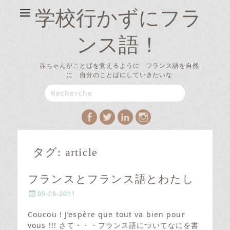
学校行かずにフラ
ンス語！
赤ちゃんがことばを覚えるように フランス語を自然
に 自分のことばにしていきたいな
Search
for:
Facebook
Twitter
LinkedIn
Instagram
タグ:
article
フランスとフランス語とわたし
P
05-08-2011
o
s
Coucou ! J’espère que tout va bien pour
t
vous !!! さて・・・フランス語についてなにを書