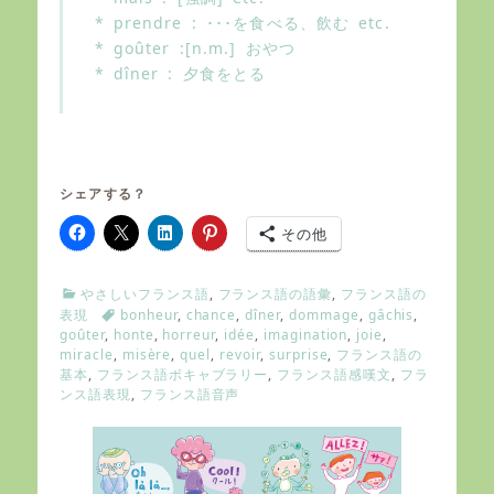
* prendre : ･･･を食べる、飲む etc.
* goûter :[n.m.] おやつ
* dîner : 夕食をとる
シェアする？
その他
C
やさしいフランス語
,
フランス語の語彙
,
フランス語の
a
T
表現
bonheur
,
chance
,
dîner
,
dommage
,
gâchis
,
t
a
goûter
,
honte
,
horreur
,
idée
,
imagination
,
joie
,
e
g
miracle
,
misère
,
quel
,
revoir
,
surprise
,
フランス語の
g
s
基本
,
フランス語ボキャブラリー
,
フランス語感嘆文
,
フラ
o
ンス語表現
,
フランス語音声
r
i
e
s