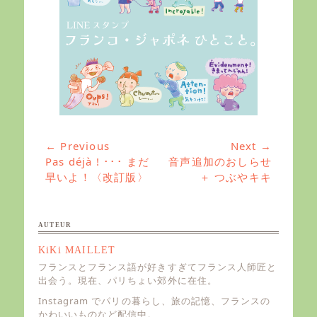
← Previous
Next →
投
Previous
Pas déjà ! ･･･ まだ
Next
音声追加のおしらせ
稿
post:
早いよ！〈改訂版〉
post:
＋ つぶやキキ
ナ
ビ
ゲ
AUTEUR
ー
KiKi MAILLET
シ
フランスとフランス語が好きすぎてフランス人師匠と
ョ
出会う。現在、パリちょい郊外に在住。
ン
Instagram でパリの暮らし、旅の記憶、フランスの
かわいいものなど配信中。