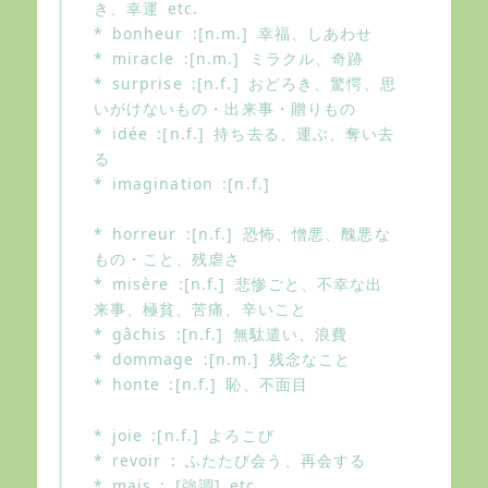
き、幸運 etc.
* bonheur :[n.m.] 幸福、しあわせ
* miracle :[n.m.] ミラクル、奇跡
* surprise :[n.f.] おどろき、驚愕、思
いがけないもの・出来事・贈りもの
* idée :[n.f.] 持ち去る、運ぶ、奪い去
る
* imagination :[n.f.]
* horreur :[n.f.] 恐怖、憎悪、醜悪な
もの・こと、残虐さ
* misère :[n.f.] 悲惨ごと、不幸な出
来事、極貧、苦痛、辛いこと
* gâchis :[n.f.] 無駄遣い、浪費
* dommage :[n.m.] 残念なこと
* honte :[n.f.] 恥、不面目
* joie :[n.f.] よろこび
* revoir : ふたたび会う、再会する
* mais : [強調] etc.