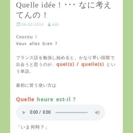
Quelle idée ! ･･･ なに考え
てんの！
P
A
06-02-2024
KiKi
o
u
s
t
Coucou !
t
h
Vous allez bien ?
e
o
d
r
o
フランス語を勉強し始めると、かなり早い段階で
n
quel(s) / quelle(s)
出会うと思うのが、
とい
う単語。
最初に習う使い方は
Quelle
heure est-il ?
「いま何時？」