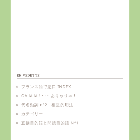
EN VEDETTE
フランス語で悪口 INDEX
Oh là là ! ･･･ ありゃりゃ！
代名動詞 nº2 - 相互的用法
カテゴリー
直接目的語と間接目的語 Nº1