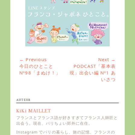
投
← Previous
Next →
Previous
今日のひとこと
Next
PODCAST「基本表
稿
post:
Nº98「まぬけ！」
post:
現」出会い編 Nº1 あ
ナ
いさつ
ビ
ゲ
ー
AUTEUR
シ
KiKi MAILLET
ョ
フランスとフランス語が好きすぎてフランス人師匠と
ン
出会う。現在、パリちょい郊外に在住。
Instagram でパリの暮らし、旅の記憶、フランスの