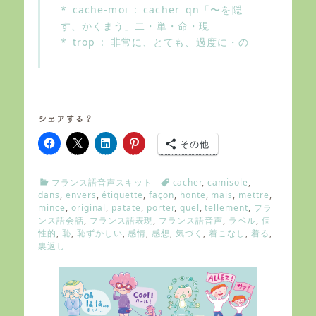
* cache-moi : cacher qn「〜を隠
す、かくまう」二・単・命・現
* trop : 非常に、とても、過度に・の
シェアする？
その他
C
T
フランス語音声スキット
cacher
,
camisole
,
a
a
dans
,
envers
,
étiquette
,
façon
,
honte
,
mais
,
mettre
,
t
g
mince
,
original
,
patate
,
porter
,
quel
,
tellement
,
フラ
e
s
ンス語会話
,
フランス語表現
,
フランス語音声
,
ラベル
,
個
g
性的
,
恥
,
恥ずかしい
,
感情
,
感想
,
気づく
,
着こなし
,
着る
,
o
裏返し
r
i
e
s