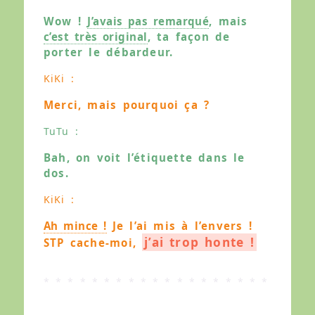
Wow !
J’avais pas remarqué
, mais
c’est très original
, ta façon de
porter le débardeur.
KiKi :
Merci, mais pourquoi ça ?
TuTu :
Bah, on voit l’étiquette dans le
dos.
KiKi :
Ah mince !
Je l’ai mis à l’envers !
j’ai trop honte !
STP cache-moi,
* * * * * * * * * * * * * * * * * * *