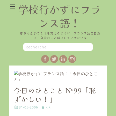
学校行かずにフラ
ンス語！
赤ちゃんがことばを覚えるように フランス語を自然
に 自分のことばにしていきたいな
Search
for:
Facebook
Twitter
LinkedIn
Instagram
今日のひとこと Nº99「恥
ずかしい！」
P
A
31-05-2006
KiKi
o
u