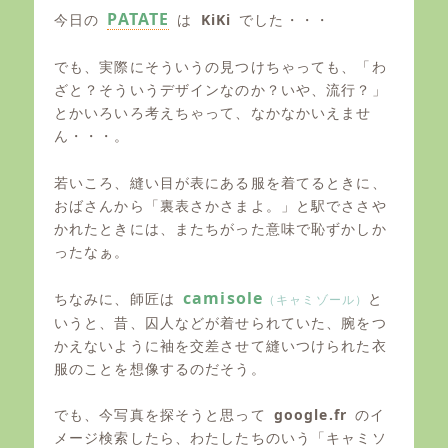
PATATE
今日の
は
KiKi
でした・・・
でも、実際にそういうの見つけちゃっても、「わ
ざと？そういうデザインなのか？いや、流行？」
とかいろいろ考えちゃって、なかなかいえませ
ん・・・。
若いころ、縫い目が表にある服を着てるときに、
おばさんから「裏表さかさまよ。」と駅でささや
かれたときには、またちがった意味で恥ずかしか
ったなぁ。
camisole
ちなみに、師匠は
と
（キャミゾール）
いうと、昔、囚人などが着せられていた、腕をつ
かえないように袖を交差させて縫いつけられた衣
服のことを想像するのだそう。
でも、今写真を探そうと思って
google.fr
のイ
メージ検索したら、わたしたちのいう「キャミソ