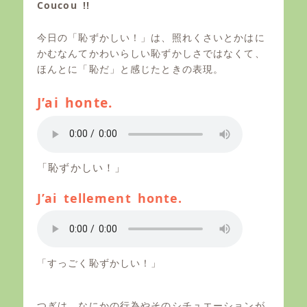
s
t
Coucou !!
t
h
e
o
今日の「恥ずかしい！」は、照れくさいとかはに
d
r
o
かむなんてかわいらしい恥ずかしさではなくて、
n
ほんとに「恥だ」と感じたときの表現。
J’ai honte.
「恥ずかしい！」
J’ai tellement honte.
「すっごく恥ずかしい！」
つぎは、なにかの行為やそのシチュエーションが