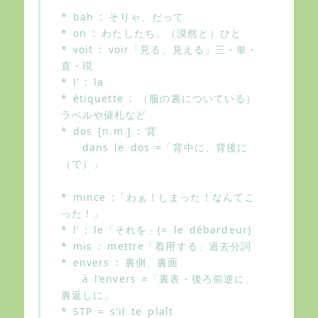
* bah : そりゃ、だって
* on : わたしたち、（漠然と）ひと
* voit : voir「見る、見える」三・単・
直・現
* l’ : la
* étiquette : （服の裏についている）
ラベルや値札など
* dos [n.m.] : 背
dans le dos =「背中に、背後に
（で）」
* mince :「わぁ！しまった！なんてこ
った！」
* l’ : le「それを」(= le débardeur)
* mis : mettre「着用する」過去分詞
* envers : 裏側、裏面
à l’envers =「裏表・後ろ前逆に、
裏返しに」
* STP = s’il te plaît