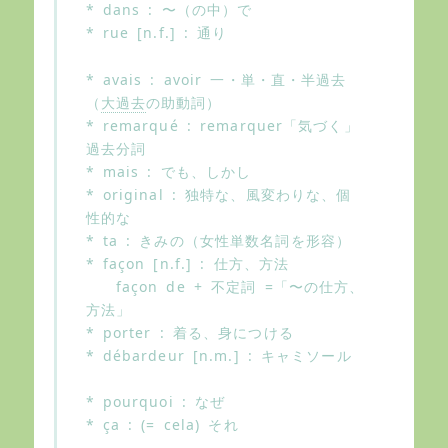
* dans : 〜（の中）で
* rue [n.f.] : 通り
* avais : avoir 一・単・直・半過去
（
大過去
の助動詞）
* remarqué : remarquer「気づく」
過去分詞
* mais : でも、しかし
* original : 独特な、風変わりな、個
性的な
* ta : きみの（女性単数名詞を形容）
* façon [n.f.] : 仕方、方法
façon de + 不定詞 =「〜の仕方、
方法」
* porter : 着る、身につける
* débardeur [n.m.] : キャミソール
* pourquoi : なぜ
* ça : (= cela) それ