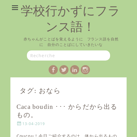
学校行かずにフラ
ンス語！
赤ちゃんがことばを覚えるように フランス語を自然
に 自分のことばにしていきたいな
Search
for:
Facebook
Twitter
LinkedIn
Instagram
タグ:
おなら
Caca boudin ･･･ からだから出る
もの。
P
13-04-2019
o
s
Coucou ! 今日ご紹介するのは、体から出るもの