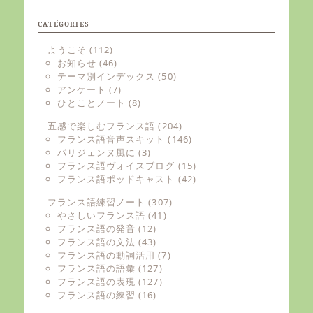
CATÉGORIES
ようこそ
(112)
お知らせ
(46)
テーマ別インデックス
(50)
アンケート
(7)
ひとことノート
(8)
五感で楽しむフランス語
(204)
フランス語音声スキット
(146)
パリジェンヌ風に
(3)
フランス語ヴォイスブログ
(15)
フランス語ポッドキャスト
(42)
フランス語練習ノート
(307)
やさしいフランス語
(41)
フランス語の発音
(12)
フランス語の文法
(43)
フランス語の動詞活用
(7)
フランス語の語彙
(127)
フランス語の表現
(127)
フランス語の練習
(16)