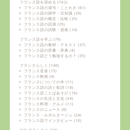
フランス語を深める
(162)
フランス語の成句・ことわざ
(61)
フランス語の雑学・豆知識
(29)
フランス語の概念・比較
(35)
フランス語の語源
(35)
フランス語の試験・資格
(14)
フランス語を学ぶ
(79)
フランス語の教材・テキスト
(37)
フランス語の辞書・辞典
(8)
フランス語どう勉強するの？
(35)
フランスらしく
(140)
フランス音楽
(15)
フランス映画
(4)
フランスについての本
(11)
フランス語の詩と歌詞
(18)
フランス語ことばあそび
(16)
フランスの生活と文化
(39)
フランス料理・グルメ
(11)
フランスのニュース
(8)
フランス・ルポルタージュ
(24)
フランス語でインタビュー
(10)
KiKi のあしあと
(99)