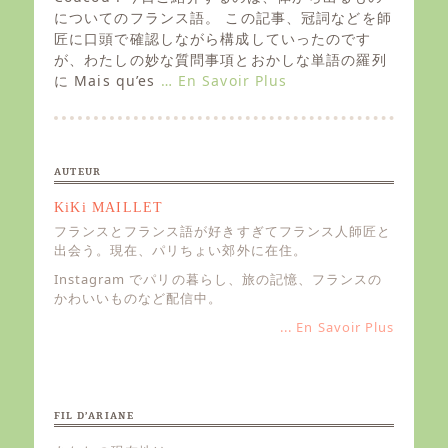
t
についてのフランス語。 この記事、冠詞などを師
e
匠に口頭で確認しながら構成していったのです
d
が、わたしの妙な質問事項とおかしな単語の羅列
o
に Mais qu’es
… En Savoir Plus
n
AUTEUR
KiKi MAILLET
フランスとフランス語が好きすぎてフランス人師匠と
出会う。現在、パリちょい郊外に在住。
Instagram でパリの暮らし、旅の記憶、フランスの
かわいいものなど配信中。
... En Savoir Plus
FIL D’ARIANE