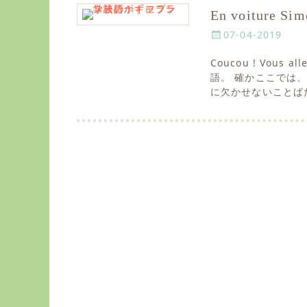
En voitur
P
07-04-2019
o
Coucou ! Vou
s
語。 確かここでは
t
に欠かせないことば
e
d
o
n