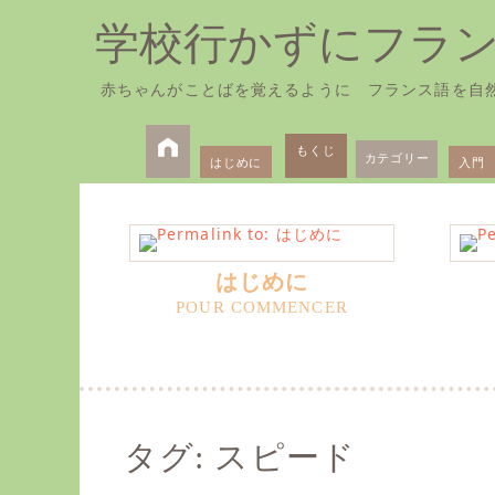
学校行かずにフラ
赤ちゃんがことばを覚えるように フランス語を自
Skip
Primary
to
もくじ
カテゴリー
はじめに
入門
Menu
content
はじめに
タグ:
スピード