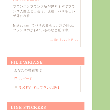
フランスとフランス語が好きすぎてフラ
ンス人師匠と出会う。現在、パリちょい
郊外に在住。
Instagram でパリの暮らし、旅の記憶、
フランスのかわいいものなど配信中。
... En Savoir Plus
FIL D’ARIANE
あなたの現在地は･･･
スピード
学校行かずにフランス語！
LINE STICKERS