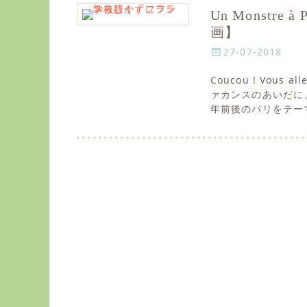
Un Monstr
画】
P
27-07-2018
o
Coucou ! Vou
s
ァカンスのあいだに
t
年前後のパリをテー
e
d
o
n