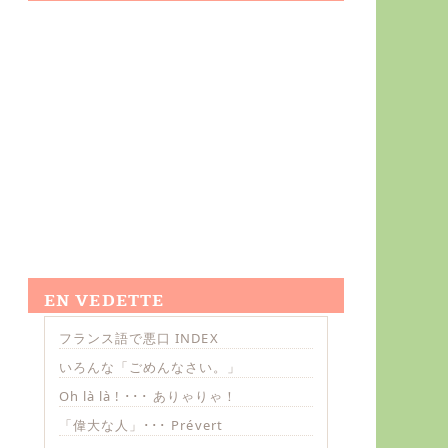
EN VEDETTE
フランス語で悪口 INDEX
いろんな「ごめんなさい。」
Oh là là ! ･･･ ありゃりゃ！
「偉大な人」･･･ Prévert