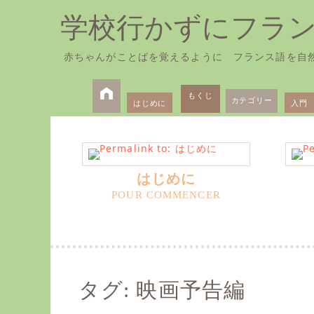
学校行かずにフラ
赤ちゃんがことばを覚えるように フランス語を自
Skip
Primary
to
もくじ
カテゴリー
はじめに
入門
Menu
content
はじめに
タグ:
映画予告編