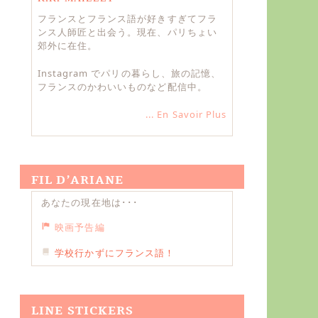
フランスとフランス語が好きすぎてフラ
ンス人師匠と出会う。現在、パリちょい
郊外に在住。
Instagram でパリの暮らし、旅の記憶、
フランスのかわいいものなど配信中。
... En Savoir Plus
FIL D’ARIANE
あなたの現在地は･･･
映画予告編
学校行かずにフランス語！
LINE STICKERS