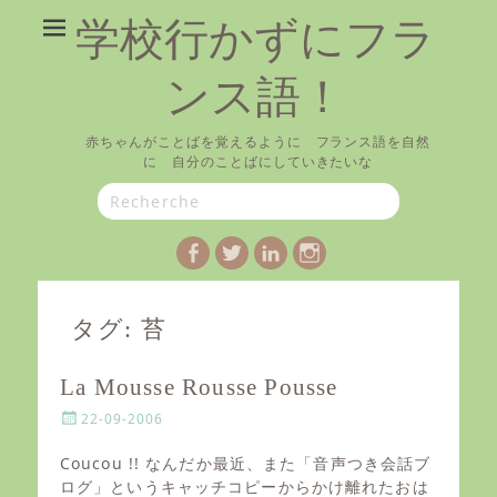
学校行かずにフラ
ンス語！
赤ちゃんがことばを覚えるように フランス語を自然
に 自分のことばにしていきたいな
Search
for:
Facebook
Twitter
LinkedIn
Instagram
タグ:
苔
La Mousse Rousse Pousse
P
22-09-2006
o
s
Coucou !! なんだか最近、また「音声つき会話ブ
t
ログ」というキャッチコピーからかけ離れたおは