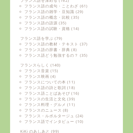
フランス語を深める
(162)
フランス語の成句・ことわざ
(61)
フランス語の雑学・豆知識
(29)
フランス語の概念・比較
(35)
フランス語の語源
(35)
フランス語の試験・資格
(14)
フランス語を学ぶ
(79)
フランス語の教材・テキスト
(37)
フランス語の辞書・辞典
(8)
フランス語どう勉強するの？
(35)
フランスらしく
(140)
フランス音楽
(15)
フランス映画
(4)
フランスについての本
(11)
フランス語の詩と歌詞
(18)
フランス語ことばあそび
(16)
フランスの生活と文化
(39)
フランス料理・グルメ
(11)
フランスのニュース
(8)
フランス・ルポルタージュ
(24)
フランス語でインタビュー
(10)
KiKi のあしあと
(99)