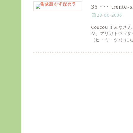
36 ･･･ trente-s
P
28-06-2006
o
Coucou !! みなさ
s
ジ、アリガトウゴザ
t
（ヒ・ミ・ツ♪）に
e
d
o
n