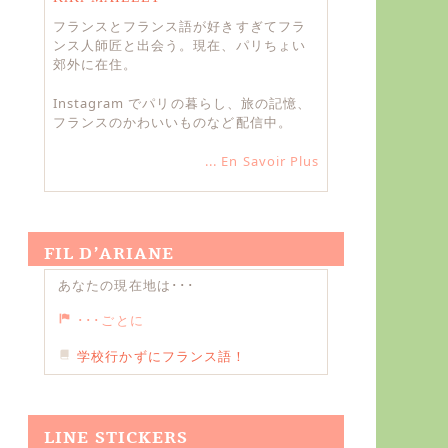
フランスとフランス語が好きすぎてフラ
ンス人師匠と出会う。現在、パリちょい
郊外に在住。
Instagram でパリの暮らし、旅の記憶、
フランスのかわいいものなど配信中。
... En Savoir Plus
FIL D’ARIANE
あなたの現在地は･･･
･･･ごとに
学校行かずにフランス語！
LINE STICKERS