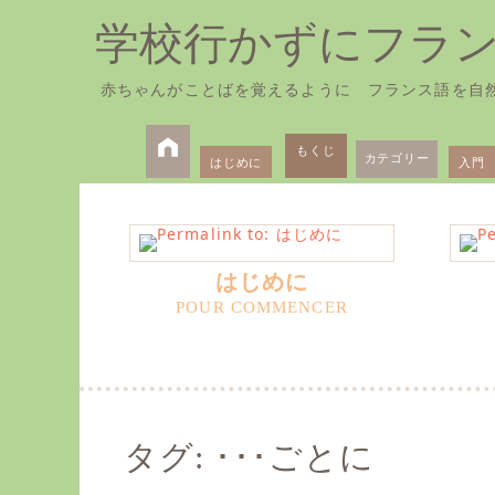
学校行かずにフラ
赤ちゃんがことばを覚えるように フランス語を自
Skip
Primary
to
もくじ
カテゴリー
はじめに
入門
Menu
content
はじめに
タグ:
･･･ごとに