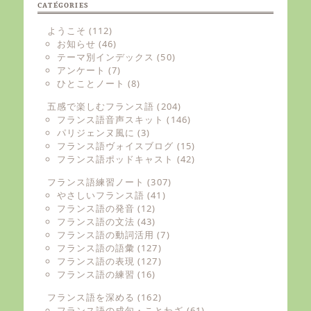
CATÉGORIES
ようこそ
(112)
お知らせ
(46)
テーマ別インデックス
(50)
アンケート
(7)
ひとことノート
(8)
五感で楽しむフランス語
(204)
フランス語音声スキット
(146)
パリジェンヌ風に
(3)
フランス語ヴォイスブログ
(15)
フランス語ポッドキャスト
(42)
フランス語練習ノート
(307)
やさしいフランス語
(41)
フランス語の発音
(12)
フランス語の文法
(43)
フランス語の動詞活用
(7)
フランス語の語彙
(127)
フランス語の表現
(127)
フランス語の練習
(16)
フランス語を深める
(162)
フランス語の成句・ことわざ
(61)