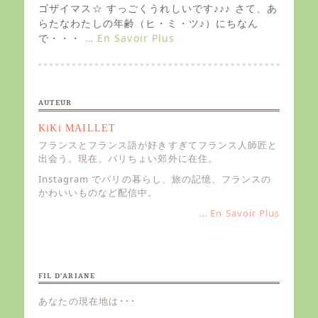
e
ゴザイマス☆ すっごくうれしいです♪♪♪ さて、あ
d
らたなわたしの年齢（ヒ・ミ・ツ♪）にちなん
o
で・・・
… En Savoir Plus
n
AUTEUR
KiKi MAILLET
フランスとフランス語が好きすぎてフランス人師匠と
出会う。現在、パリちょい郊外に在住。
Instagram でパリの暮らし、旅の記憶、フランスの
かわいいものなど配信中。
... En Savoir Plus
FIL D’ARIANE
あなたの現在地は･･･