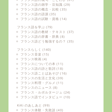
フランス語の雑学・豆知識
(29)
フランス語の概念・比較
(35)
フランス語の語源
(35)
フランス語の試験・資格
(14)
フランス語を学ぶ
(79)
フランス語の教材・テキスト
(37)
フランス語の辞書・辞典
(8)
フランス語どう勉強するの？
(35)
フランスらしく
(140)
フランス音楽
(15)
フランス映画
(4)
フランスについての本
(11)
フランス語の詩と歌詞
(18)
フランス語ことばあそび
(16)
フランスの生活と文化
(39)
フランス料理・グルメ
(11)
フランスのニュース
(8)
フランス・ルポルタージュ
(24)
フランス語でインタビュー
(10)
KiKi のあしあと
(99)
フランス体験・失敗談
(40)