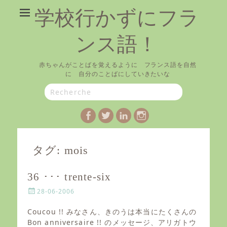
学校行かずにフラ
ンス語！
赤ちゃんがことばを覚えるように フランス語を自然
に 自分のことばにしていきたいな
Search
for:
Facebook
Twitter
LinkedIn
Instagram
タグ:
mois
36 ･･･ trente-six
P
28-06-2006
o
s
Coucou !! みなさん、きのうは本当にたくさんの
t
Bon anniversaire !! のメッセージ、アリガトウ