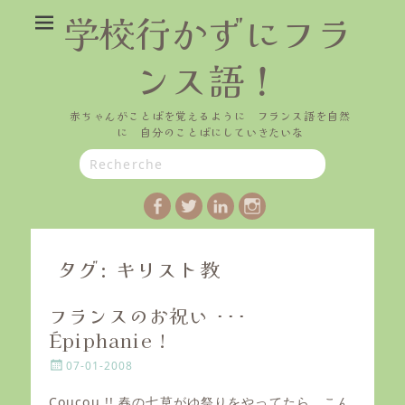
学校行かずにフラ
ンス語！
赤ちゃんがことばを覚えるように フランス語を自然
に 自分のことばにしていきたいな
Search
for:
Facebook
Twitter
LinkedIn
Instagram
タグ:
キリスト教
フランスのお祝い ･･･
Épiphanie !
P
07-01-2008
o
s
Coucou !! 春の七草がゆ祭りをやってたら、こん