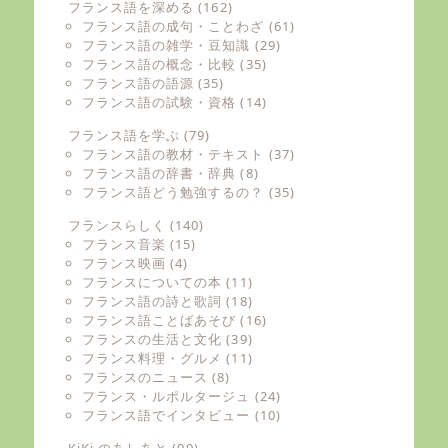
フランス語を深める
(162)
フランス語の成句・ことわざ
(61)
フランス語の雑学・豆知識
(29)
フランス語の概念・比較
(35)
フランス語の語源
(35)
フランス語の試験・資格
(14)
フランス語を学ぶ
(79)
フランス語の教材・テキスト
(37)
フランス語の辞書・辞典
(8)
フランス語どう勉強するの？
(35)
フランスらしく
(140)
フランス音楽
(15)
フランス映画
(4)
フランスについての本
(11)
フランス語の詩と歌詞
(18)
フランス語ことばあそび
(16)
フランスの生活と文化
(39)
フランス料理・グルメ
(11)
フランスのニュース
(8)
フランス・ルポルタージュ
(24)
フランス語でインタビュー
(10)
KiKi のあしあと
(99)