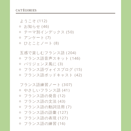
CATÉGORIES
ようこそ
(112)
お知らせ
(46)
テーマ別インデックス
(50)
アンケート
(7)
ひとことノート
(8)
五感で楽しむフランス語
(204)
フランス語音声スキット
(146)
パリジェンヌ風に
(3)
フランス語ヴォイスブログ
(15)
フランス語ポッドキャスト
(42)
フランス語練習ノート
(307)
やさしいフランス語
(41)
フランス語の発音
(12)
フランス語の文法
(43)
フランス語の動詞活用
(7)
フランス語の語彙
(127)
フランス語の表現
(127)
フランス語の練習
(16)