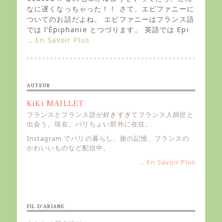
t
なに遅くなっちゃった！！ さて、エピファニーに
e
ついてのお話だよね。 エピファニーはフランス語
d
では l’Épiphanie とつづります。 英語では Epi
o
… En Savoir Plus
n
AUTEUR
KiKi MAILLET
フランスとフランス語が好きすぎてフランス人師匠と
出会う。現在、パリちょい郊外に在住。
Instagram でパリの暮らし、旅の記憶、フランスの
かわいいものなど配信中。
... En Savoir Plus
FIL D’ARIANE