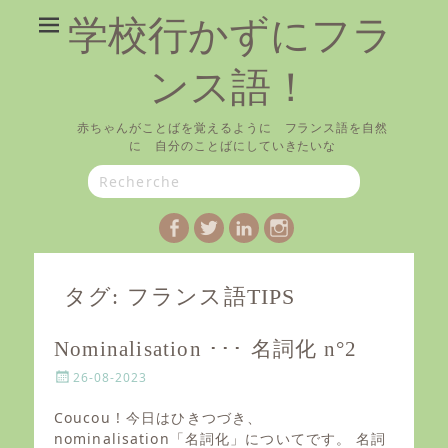
学校行かずにフラ
ンス語！
赤ちゃんがことばを覚えるように フランス語を自然
に 自分のことばにしていきたいな
Search
for:
Facebook
Twitter
LinkedIn
Instagram
タグ:
フランス語TIPS
Nominalisation ･･･ 名詞化 n°2
P
26-08-2023
o
s
Coucou ! 今日はひきつづき、
t
nominalisation「名詞化」についてです。 名詞