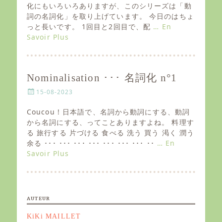
e
化にもいろいろありますが、このシリーズは「動
d
詞の名詞化」を取り上げています。 今日のはちょ
o
っと長いです。 1回目と2回目で、配
… En
n
Savoir Plus
Nominalisation ･･･ 名詞化 n°1
P
15-08-2023
o
s
Coucou ! 日本語で、名詞から動詞にする、動詞
t
から名詞にする、ってことありますよね。 料理す
e
る 旅行する 片づける 食べる 洗う 買う 渇く 潤う
d
余る ･･･ ･･･ ･･･ ･･･ ･･･ ･･･ ･･･ ･･
… En
o
Savoir Plus
n
AUTEUR
KiKi MAILLET