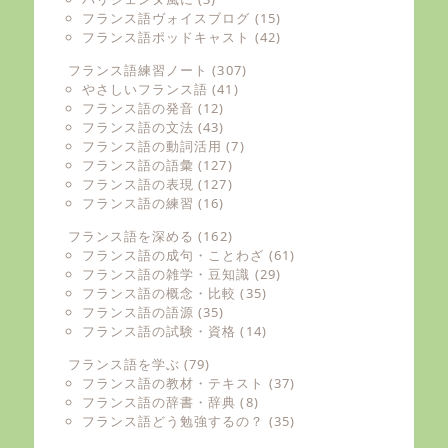
フランス語ヴォイスブログ
(15)
フランス語ポッドキャスト
(42)
フランス語練習ノート
(307)
やさしいフランス語
(41)
フランス語の発音
(12)
フランス語の文法
(43)
フランス語の動詞活用
(7)
フランス語の語彙
(127)
フランス語の表現
(127)
フランス語の練習
(16)
フランス語を深める
(162)
フランス語の成句・ことわざ
(61)
フランス語の雑学・豆知識
(29)
フランス語の概念・比較
(35)
フランス語の語源
(35)
フランス語の試験・資格
(14)
フランス語を学ぶ
(79)
フランス語の教材・テキスト
(37)
フランス語の辞書・辞典
(8)
フランス語どう勉強するの？
(35)