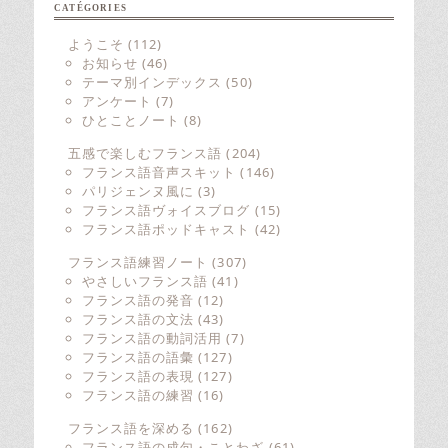
CATÉGORIES
ようこそ
(112)
お知らせ
(46)
テーマ別インデックス
(50)
アンケート
(7)
ひとことノート
(8)
五感で楽しむフランス語
(204)
フランス語音声スキット
(146)
パリジェンヌ風に
(3)
フランス語ヴォイスブログ
(15)
フランス語ポッドキャスト
(42)
フランス語練習ノート
(307)
やさしいフランス語
(41)
フランス語の発音
(12)
フランス語の文法
(43)
フランス語の動詞活用
(7)
フランス語の語彙
(127)
フランス語の表現
(127)
フランス語の練習
(16)
フランス語を深める
(162)
フランス語の成句・ことわざ
(61)