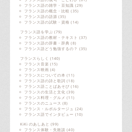
フランス語の雑学・豆知識
(29)
フランス語の概念・比較
(35)
フランス語の語源
(35)
フランス語の試験・資格
(14)
フランス語を学ぶ
(79)
フランス語の教材・テキスト
(37)
フランス語の辞書・辞典
(8)
フランス語どう勉強するの？
(35)
フランスらしく
(140)
フランス音楽
(15)
フランス映画
(4)
フランスについての本
(11)
フランス語の詩と歌詞
(18)
フランス語ことばあそび
(16)
フランスの生活と文化
(39)
フランス料理・グルメ
(11)
フランスのニュース
(8)
フランス・ルポルタージュ
(24)
フランス語でインタビュー
(10)
KiKi のあしあと
(99)
フランス体験・失敗談
(40)