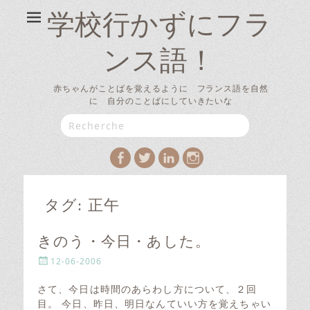
学校行かずにフラ
ンス語！
赤ちゃんがことばを覚えるように フランス語を自然
に 自分のことばにしていきたいな
Search
for:
Facebook
Twitter
LinkedIn
Instagram
タグ:
正午
きのう・今日・あした。
P
12-06-2006
o
s
さて、今日は時間のあらわし方について、２回
t
目。 今日、昨日、明日なんていい方を覚えちゃい