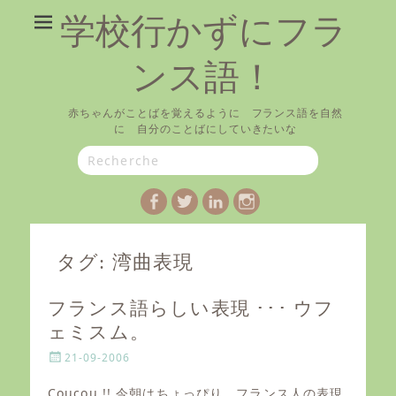
学校行かずにフラ
ンス語！
赤ちゃんがことばを覚えるように フランス語を自然
に 自分のことばにしていきたいな
Search
for:
Facebook
Twitter
LinkedIn
Instagram
タグ:
湾曲表現
フランス語らしい表現 ･･･ ウフ
ェミスム。
P
21-09-2006
o
s
Coucou !! 今朝はちょっぴり、フランス人の表現