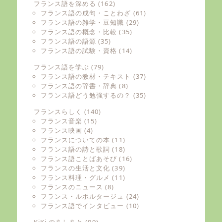
フランス語を深める
(162)
フランス語の成句・ことわざ
(61)
フランス語の雑学・豆知識
(29)
フランス語の概念・比較
(35)
フランス語の語源
(35)
フランス語の試験・資格
(14)
フランス語を学ぶ
(79)
フランス語の教材・テキスト
(37)
フランス語の辞書・辞典
(8)
フランス語どう勉強するの？
(35)
フランスらしく
(140)
フランス音楽
(15)
フランス映画
(4)
フランスについての本
(11)
フランス語の詩と歌詞
(18)
フランス語ことばあそび
(16)
フランスの生活と文化
(39)
フランス料理・グルメ
(11)
フランスのニュース
(8)
フランス・ルポルタージュ
(24)
フランス語でインタビュー
(10)
KiKi のあしあと
(99)