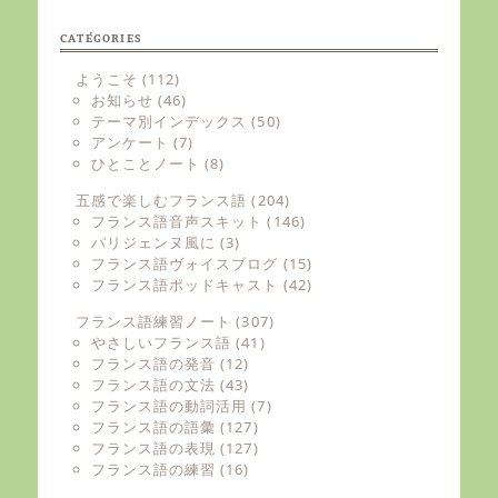
CATÉGORIES
ようこそ
(112)
お知らせ
(46)
テーマ別インデックス
(50)
アンケート
(7)
ひとことノート
(8)
五感で楽しむフランス語
(204)
フランス語音声スキット
(146)
パリジェンヌ風に
(3)
フランス語ヴォイスブログ
(15)
フランス語ポッドキャスト
(42)
フランス語練習ノート
(307)
やさしいフランス語
(41)
フランス語の発音
(12)
フランス語の文法
(43)
フランス語の動詞活用
(7)
フランス語の語彙
(127)
フランス語の表現
(127)
フランス語の練習
(16)