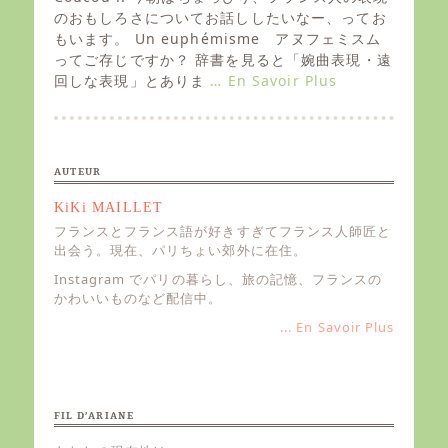
t
のおもしろさについてお話ししたいなー、ってお
e
もいます。 Un euphémisme アヌフェミスム
d
ってご存じですか？ 辞書を見ると「婉曲表現・遠
o
回しな表現」とありま
… En Savoir Plus
n
AUTEUR
KiKi MAILLET
フランスとフランス語が好きすぎてフランス人師匠と
出会う。現在、パリちょい郊外に在住。
Instagram でパリの暮らし、旅の記憶、フランスの
かわいいものなど配信中。
... En Savoir Plus
FIL D’ARIANE