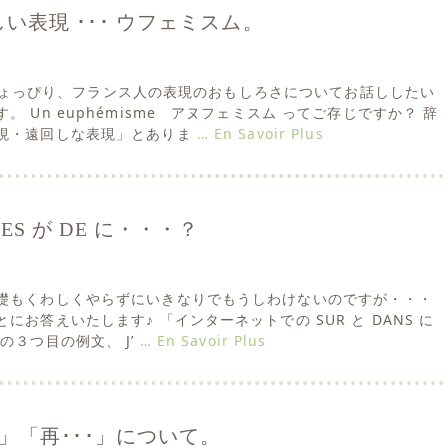
い表現 ･･･ ウフェミスム。
今朝はちょっぴり、フランス人の表現のおもしろさについてお話ししたい
。 Un euphémisme アヌフェミスム ってご存じですか？ 辞
現・遠回しな表現」とありま
… En Savoir Plus
S が DE に・・・？
礎もくわしくやらずにいきなりでもうしわけないのですが・・・
にお答えいたします♪ 「インターネットでの SUR と DANS に
の３つ目の例文、 J’
… En Savoir Plus
る」「再･･･」について。