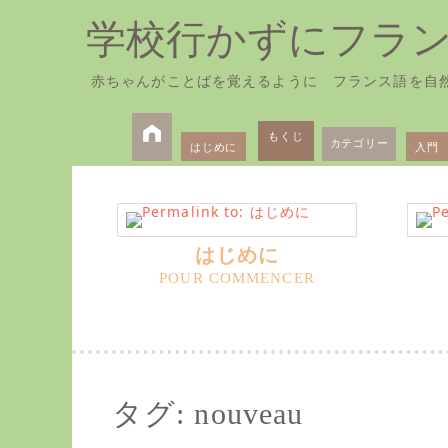
学校行かずにフラ
赤ちゃんがことばを覚えるように フランス語を自
Skip
Primary
to
もくじ
カテゴリー
はじめに
入門
Menu
content
はじめに
タグ:
nouveau