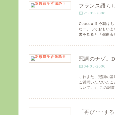
フランス語らし
P
21-09-2006
o
Coucou !! 
s
なー、っておもいます
t
書を見ると「婉曲表
e
d
o
n
冠詞のナゾ。DE
P
04-05-2006
o
これまた、冠詞の基
s
ご質問いただいたこと
t
ついて。」 この記事
e
d
o
n
「再び･･･す