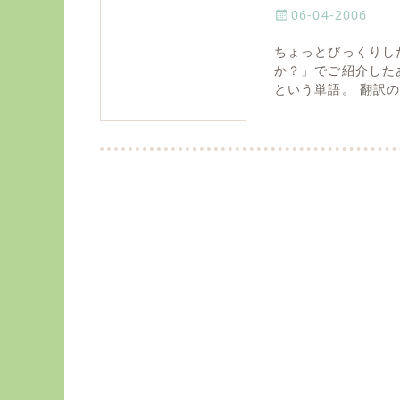
P
06-04-2006
o
ちょっとびっくりし
s
か？」でご紹介したあ
t
という単語。 翻訳
e
d
o
n