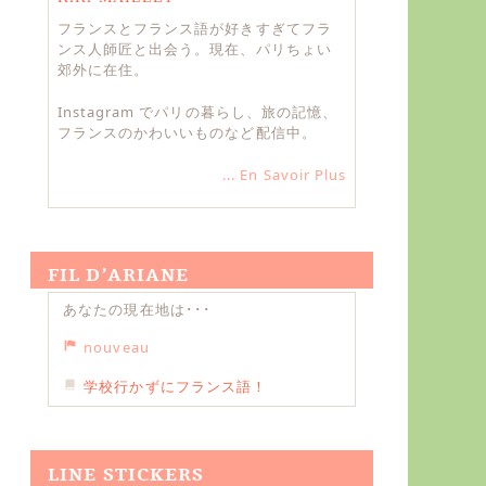
フランスとフランス語が好きすぎてフラ
ンス人師匠と出会う。現在、パリちょい
郊外に在住。
Instagram でパリの暮らし、旅の記憶、
フランスのかわいいものなど配信中。
... En Savoir Plus
FIL D’ARIANE
あなたの現在地は･･･
nouveau
学校行かずにフランス語！
LINE STICKERS