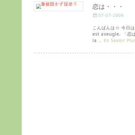
恋は・・・
P
07-07-2006
o
こんばんは☆ 今日は
s
est aveugle.
t
la
… En Savoir Plu
e
d
o
n