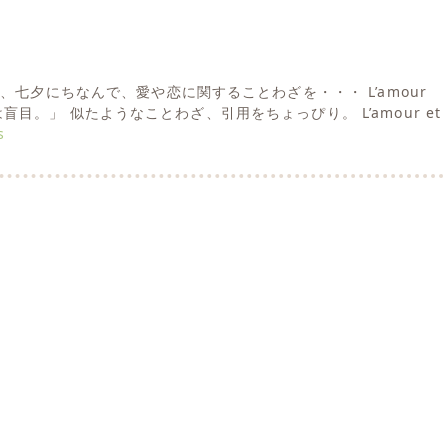
、七夕にちなんで、愛や恋に関することわざを・・・ L’amour
 「恋は盲目。」 似たようなことわざ、引用をちょっぴり。 L’amour et
s