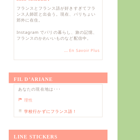
フランスとフランス語が好きすぎてフラ
ンス人師匠と出会う。現在、パリちょい
郊外に在住。
Instagram でパリの暮らし、旅の記憶、
フランスのかわいいものなど配信中。
... En Savoir Plus
FIL D’ARIANE
あなたの現在地は･･･
理性
学校行かずにフランス語！
LINE STICKERS