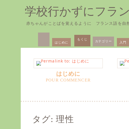
学校行かずにフラ
赤ちゃんがことばを覚えるように フランス語を自
Skip
Primary
to
もくじ
カテゴリー
はじめに
入門
Menu
content
はじめに
タグ:
理性