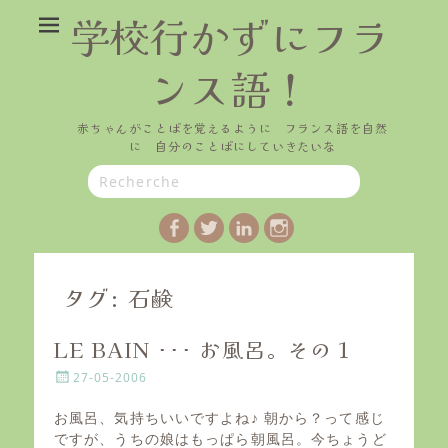
学校行かずにフラ
ンス語！
赤ちゃんがことばを覚えるように フランス語を自然
に 自分のことばにしていきたいな
Search
for:
Facebook
Twitter
LinkedIn
Instagram
タグ:
石鹸
LE BAIN ･･･ お風呂。その１
P
27-05-2006
o
s
お風呂、気持ちいいですよね♪ 朝から？って感じ
t
ですが、うちの娘はもっぱら朝風呂。今ちょうど