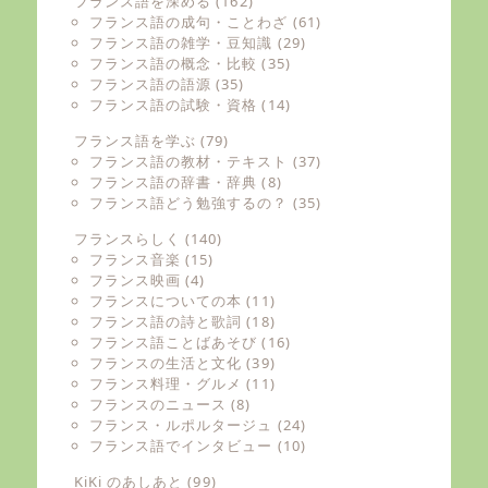
フランス語を深める
(162)
フランス語の成句・ことわざ
(61)
フランス語の雑学・豆知識
(29)
フランス語の概念・比較
(35)
フランス語の語源
(35)
フランス語の試験・資格
(14)
フランス語を学ぶ
(79)
フランス語の教材・テキスト
(37)
フランス語の辞書・辞典
(8)
フランス語どう勉強するの？
(35)
フランスらしく
(140)
フランス音楽
(15)
フランス映画
(4)
フランスについての本
(11)
フランス語の詩と歌詞
(18)
フランス語ことばあそび
(16)
フランスの生活と文化
(39)
フランス料理・グルメ
(11)
フランスのニュース
(8)
フランス・ルポルタージュ
(24)
フランス語でインタビュー
(10)
KiKi のあしあと
(99)