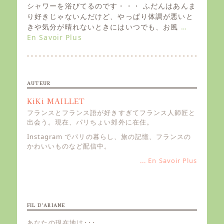
e
シャワーを浴びてるのです・・・ ふだんはあんま
d
り好きじゃないんだけど、やっぱり体調が悪いと
o
きや気分が晴れないときにはいつでも、お風
…
n
En Savoir Plus
AUTEUR
KiKi MAILLET
フランスとフランス語が好きすぎてフランス人師匠と
出会う。現在、パリちょい郊外に在住。
Instagram でパリの暮らし、旅の記憶、フランスの
かわいいものなど配信中。
... En Savoir Plus
FIL D’ARIANE
あなたの現在地は･･･