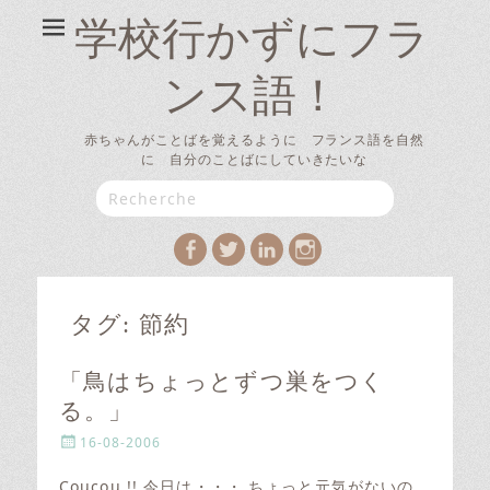
学校行かずにフラ
ンス語！
赤ちゃんがことばを覚えるように フランス語を自然
に 自分のことばにしていきたいな
Search
for:
Facebook
Twitter
LinkedIn
Instagram
タグ:
節約
「鳥はちょっとずつ巣をつく
る。」
P
16-08-2006
o
s
Coucou !! 今日は・・・ ちょっと元気がないの