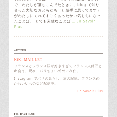
t
で、わたしが落ちこんでたときに、blog で知り
e
合った大切なおともだち（と勝手に思ってます）
d
がわたしにくれてすごくあったかい気もちになっ
o
たことば。 とても素敵なことば
… En Savoir
n
Plus
AUTEUR
KiKi MAILLET
フランスとフランス語が好きすぎてフランス人師匠と
出会う。現在、パリちょい郊外に在住。
Instagram でパリの暮らし、旅の記憶、フランスの
かわいいものなど配信中。
... En Savoir Plus
FIL D’ARIANE