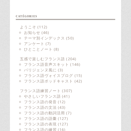
CATÉGORIES
ようこそ
(112)
お知らせ
(46)
テーマ別インデックス
(50)
アンケート
(7)
ひとことノート
(8)
五感で楽しむフランス語
(204)
フランス語音声スキット
(146)
パリジェンヌ風に
(3)
フランス語ヴォイスブログ
(15)
フランス語ポッドキャスト
(42)
フランス語練習ノート
(307)
やさしいフランス語
(41)
フランス語の発音
(12)
フランス語の文法
(43)
フランス語の動詞活用
(7)
フランス語の語彙
(127)
フランス語の表現
(127)
フランス語の練習
(16)