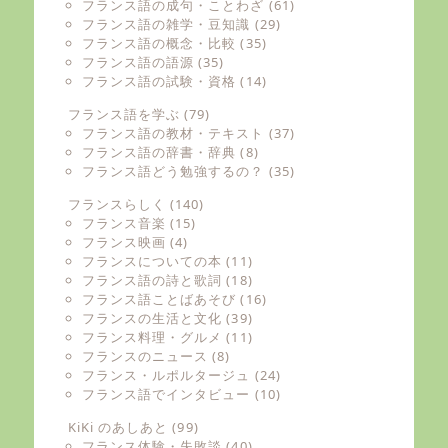
フランス語の成句・ことわざ
(61)
フランス語の雑学・豆知識
(29)
フランス語の概念・比較
(35)
フランス語の語源
(35)
フランス語の試験・資格
(14)
フランス語を学ぶ
(79)
フランス語の教材・テキスト
(37)
フランス語の辞書・辞典
(8)
フランス語どう勉強するの？
(35)
フランスらしく
(140)
フランス音楽
(15)
フランス映画
(4)
フランスについての本
(11)
フランス語の詩と歌詞
(18)
フランス語ことばあそび
(16)
フランスの生活と文化
(39)
フランス料理・グルメ
(11)
フランスのニュース
(8)
フランス・ルポルタージュ
(24)
フランス語でインタビュー
(10)
KiKi のあしあと
(99)
フランス体験・失敗談
(40)