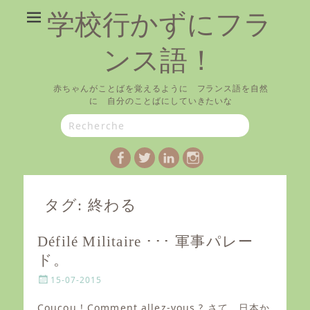
学校行かずにフラ
ンス語！
赤ちゃんがことばを覚えるように フランス語を自然
に 自分のことばにしていきたいな
Search
for:
Facebook
Twitter
LinkedIn
Instagram
タグ:
終わる
Défilé Militaire ･･･ 軍事パレー
ド。
P
15-07-2015
o
s
Coucou ! Comment allez-vous ? さて、日本か