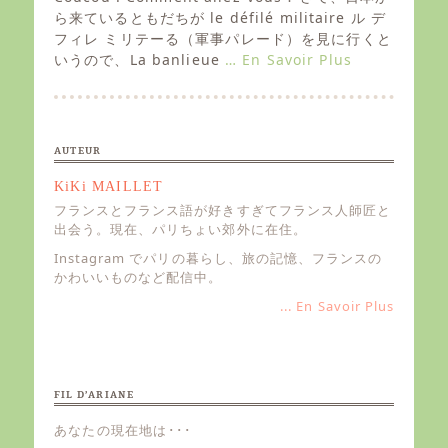
t
ら来ているともだちが le défilé militaire ル デ
e
フィレ ミリテーる（軍事パレード）を見に行くと
d
いうので、La banlieue
… En Savoir Plus
o
n
AUTEUR
KiKi MAILLET
フランスとフランス語が好きすぎてフランス人師匠と
出会う。現在、パリちょい郊外に在住。
Instagram でパリの暮らし、旅の記憶、フランスの
かわいいものなど配信中。
... En Savoir Plus
FIL D’ARIANE
あなたの現在地は･･･