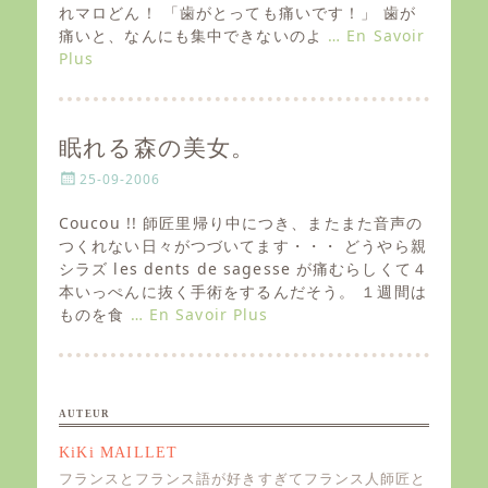
e
れマロどん！ 「歯がとっても痛いです！」 歯が
d
痛いと、なんにも集中できないのよ
… En Savoir
o
Plus
n
眠れる森の美女。
P
25-09-2006
o
s
Coucou !! 師匠里帰り中につき、またまた音声の
t
つくれない日々がつづいてます・・・ どうやら親
e
シラズ les dents de sagesse が痛むらしくて４
d
本いっぺんに抜く手術をするんだそう。 １週間は
o
ものを食
… En Savoir Plus
n
AUTEUR
KiKi MAILLET
フランスとフランス語が好きすぎてフランス人師匠と