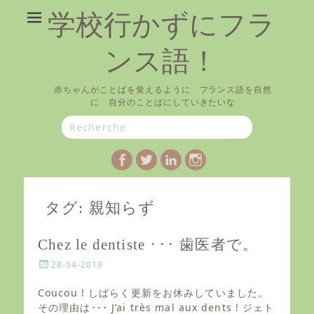
学校行かずにフラ
ンス語！
赤ちゃんがことばを覚えるように フランス語を自然
に 自分のことばにしていきたいな
Search
for:
Facebook
Twitter
LinkedIn
Instagram
タグ:
親知らず
Chez le dentiste ･･･ 歯医者で。
P
28-04-2019
o
s
Coucou ! しばらく更新をお休みしていました。
t
その理由は･･･ J’ai très mal aux dents ! ジェト