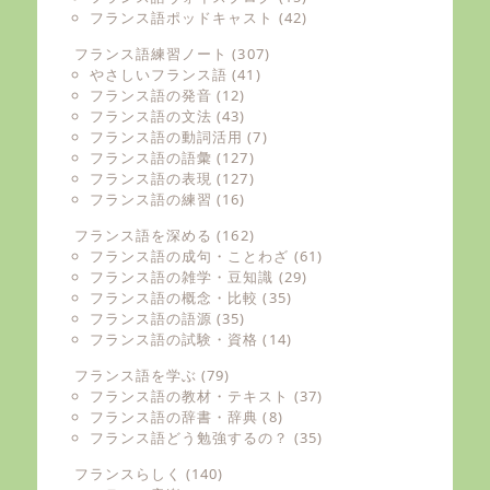
フランス語ポッドキャスト
(42)
フランス語練習ノート
(307)
やさしいフランス語
(41)
フランス語の発音
(12)
フランス語の文法
(43)
フランス語の動詞活用
(7)
フランス語の語彙
(127)
フランス語の表現
(127)
フランス語の練習
(16)
フランス語を深める
(162)
フランス語の成句・ことわざ
(61)
フランス語の雑学・豆知識
(29)
フランス語の概念・比較
(35)
フランス語の語源
(35)
フランス語の試験・資格
(14)
フランス語を学ぶ
(79)
フランス語の教材・テキスト
(37)
フランス語の辞書・辞典
(8)
フランス語どう勉強するの？
(35)
フランスらしく
(140)