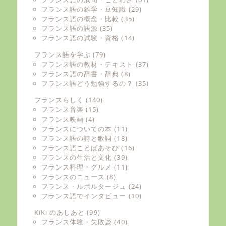
フランス語の雑学・豆知識
(29)
フランス語の概念・比較
(35)
フランス語の語源
(35)
フランス語の試験・資格
(14)
フランス語を学ぶ
(79)
フランス語の教材・テキスト
(37)
フランス語の辞書・辞典
(8)
フランス語どう勉強するの？
(35)
フランスらしく
(140)
フランス音楽
(15)
フランス映画
(4)
フランスについての本
(11)
フランス語の詩と歌詞
(18)
フランス語ことばあそび
(16)
フランスの生活と文化
(39)
フランス料理・グルメ
(11)
フランスのニュース
(8)
フランス・ルポルタージュ
(24)
フランス語でインタビュー
(10)
KiKi のあしあと
(99)
フランス体験・失敗談
(40)