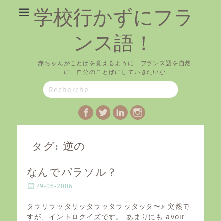
学校行かずにフラ
ンス語！
赤ちゃんがことばを覚えるように フランス語を自然
に 自分のことばにしていきたいな
Search
for:
Facebook
Twitter
LinkedIn
Instagram
タグ:
逆の
なんでパラソル？
P
29-06-2006
o
s
タラリラッタリッタラッタラッタッタ〜♪ 突然で
t
すが、イントロクイズです。 あまりにも avoir