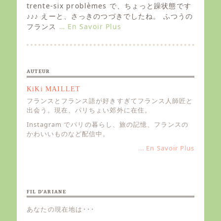
e
trente-six problèmes で、ちょっと躁状態です
d
♪♪♪ えーと、さっきのつづきでしたね。 ふつうの
o
フランス
… En Savoir Plus
n
AUTEUR
KiKi MAILLET
フランスとフランス語が好きすぎてフランス人師匠と
出会う。現在、パリちょい郊外に在住。
Instagram でパリの暮らし、旅の記憶、フランスの
かわいいものなど配信中。
... En Savoir Plus
FIL D’ARIANE
あなたの現在地は･･･