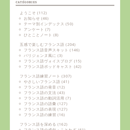
CATÉGORIES
ようこそ
(112)
お知らせ
(46)
テーマ別インデックス
(50)
アンケート
(7)
ひとことノート
(8)
五感で楽しむフランス語
(204)
フランス語音声スキット
(146)
パリジェンヌ風に
(3)
フランス語ヴォイスブログ
(15)
フランス語ポッドキャスト
(42)
フランス語練習ノート
(307)
やさしいフランス語
(41)
フランス語の発音
(12)
フランス語の文法
(43)
フランス語の動詞活用
(7)
フランス語の語彙
(127)
フランス語の表現
(127)
フランス語の練習
(16)
フランス語を深める
(162)
フランス語の成句・ことわざ
(61)