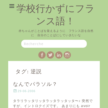
学校行かずにフラ
ンス語！
赤ちゃんがことばを覚えるように フランス語を自然
に 自分のことばにしていきたいな
Search
for:
Facebook
Twitter
LinkedIn
Instagram
タグ:
逆説
なんでパラソル？
P
29-06-2006
o
s
タラリラッタリッタラッタラッタッタ〜♪ 突然で
t
すが、イントロクイズです。 あまりにも avoir