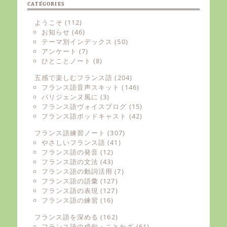
CATÉGORIES
ようこそ
(112)
お知らせ
(46)
テーマ別インデックス
(50)
アンケート
(7)
ひとことノート
(8)
五感で楽しむフランス語
(204)
フランス語音声スキット
(146)
パリジェンヌ風に
(3)
フランス語ヴォイスブログ
(15)
フランス語ポッドキャスト
(42)
フランス語練習ノート
(307)
やさしいフランス語
(41)
フランス語の発音
(12)
フランス語の文法
(43)
フランス語の動詞活用
(7)
フランス語の語彙
(127)
フランス語の表現
(127)
フランス語の練習
(16)
フランス語を深める
(162)
フランス語の成句・ことわざ
(61)