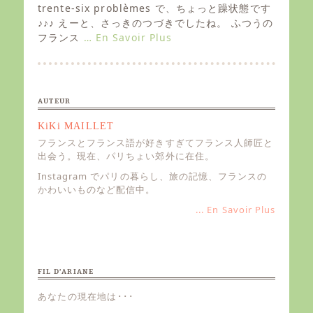
e
trente-six problèmes で、ちょっと躁状態です
d
♪♪♪ えーと、さっきのつづきでしたね。 ふつうの
o
フランス
… En Savoir Plus
n
AUTEUR
KiKi MAILLET
フランスとフランス語が好きすぎてフランス人師匠と
出会う。現在、パリちょい郊外に在住。
Instagram でパリの暮らし、旅の記憶、フランスの
かわいいものなど配信中。
... En Savoir Plus
FIL D’ARIANE
あなたの現在地は･･･