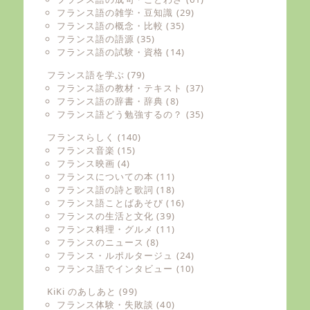
フランス語の雑学・豆知識
(29)
フランス語の概念・比較
(35)
フランス語の語源
(35)
フランス語の試験・資格
(14)
フランス語を学ぶ
(79)
フランス語の教材・テキスト
(37)
フランス語の辞書・辞典
(8)
フランス語どう勉強するの？
(35)
フランスらしく
(140)
フランス音楽
(15)
フランス映画
(4)
フランスについての本
(11)
フランス語の詩と歌詞
(18)
フランス語ことばあそび
(16)
フランスの生活と文化
(39)
フランス料理・グルメ
(11)
フランスのニュース
(8)
フランス・ルポルタージュ
(24)
フランス語でインタビュー
(10)
KiKi のあしあと
(99)
フランス体験・失敗談
(40)