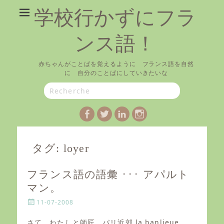
学校行かずにフラ
ンス語！
赤ちゃんがことばを覚えるように フランス語を自然
に 自分のことばにしていきたいな
Search
for:
Facebook
Twitter
LinkedIn
Instagram
タグ:
loyer
フランス語の語彙 ･･･ アパルト
マン。
P
11-07-2008
o
s
さて、わたしと師匠、パリ近郊 la banlieue