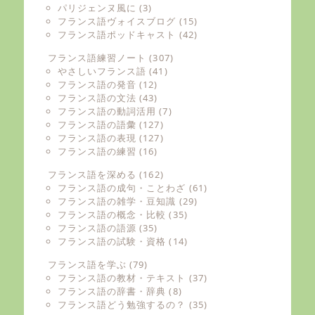
パリジェンヌ風に
(3)
フランス語ヴォイスブログ
(15)
フランス語ポッドキャスト
(42)
フランス語練習ノート
(307)
やさしいフランス語
(41)
フランス語の発音
(12)
フランス語の文法
(43)
フランス語の動詞活用
(7)
フランス語の語彙
(127)
フランス語の表現
(127)
フランス語の練習
(16)
フランス語を深める
(162)
フランス語の成句・ことわざ
(61)
フランス語の雑学・豆知識
(29)
フランス語の概念・比較
(35)
フランス語の語源
(35)
フランス語の試験・資格
(14)
フランス語を学ぶ
(79)
フランス語の教材・テキスト
(37)
フランス語の辞書・辞典
(8)
フランス語どう勉強するの？
(35)