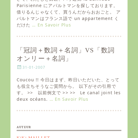
t
Parisienne にアパルトマンを探しております。
e
借りるんじゃなくて、買うんだからおおごと。 ア
d
パルトマンはフランス語で un appartement く
o
だけた
… En Savoir Plus
n
「冠詞＋数詞＋名詞」VS「数詞
オンリー＋名詞」
P
31-01-2007
o
s
Coucou !! 今日はまず、昨日いただいた、とって
t
も役立ちそうなご質問から。 以下がその引用で
e
す。 >> 以前例文で >> >> Le canal joint les
d
deux océans.
… En Savoir Plus
o
n
AUTEUR