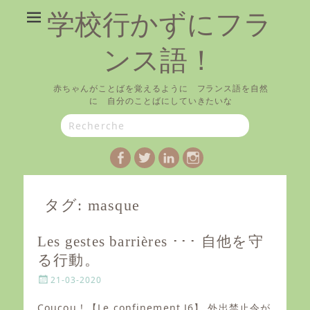
学校行かずにフラ
ンス語！
赤ちゃんがことばを覚えるように フランス語を自然
に 自分のことばにしていきたいな
Search
for:
Facebook
Twitter
LinkedIn
Instagram
タグ:
masque
Les gestes barrières ･･･ 自他を守
る行動。
P
21-03-2020
o
s
Coucou ! 【Le confinement J6】 外出禁止令が