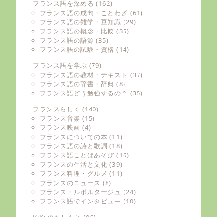
フランス語を深める
(162)
フランス語の成句・ことわざ
(61)
フランス語の雑学・豆知識
(29)
フランス語の概念・比較
(35)
フランス語の語源
(35)
フランス語の試験・資格
(14)
フランス語を学ぶ
(79)
フランス語の教材・テキスト
(37)
フランス語の辞書・辞典
(8)
フランス語どう勉強するの？
(35)
フランスらしく
(140)
フランス音楽
(15)
フランス映画
(4)
フランスについての本
(11)
フランス語の詩と歌詞
(18)
フランス語ことばあそび
(16)
フランスの生活と文化
(39)
フランス料理・グルメ
(11)
フランスのニュース
(8)
フランス・ルポルタージュ
(24)
フランス語でインタビュー
(10)
KiKi のあしあと
(99)