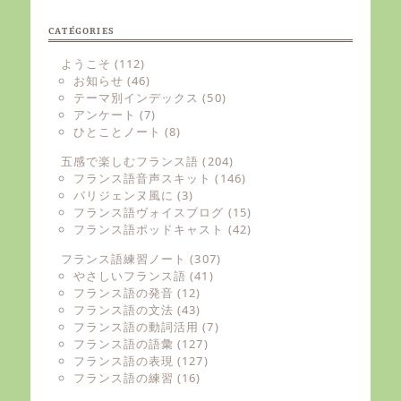
CATÉGORIES
ようこそ
(112)
お知らせ
(46)
テーマ別インデックス
(50)
アンケート
(7)
ひとことノート
(8)
五感で楽しむフランス語
(204)
フランス語音声スキット
(146)
パリジェンヌ風に
(3)
フランス語ヴォイスブログ
(15)
フランス語ポッドキャスト
(42)
フランス語練習ノート
(307)
やさしいフランス語
(41)
フランス語の発音
(12)
フランス語の文法
(43)
フランス語の動詞活用
(7)
フランス語の語彙
(127)
フランス語の表現
(127)
フランス語の練習
(16)