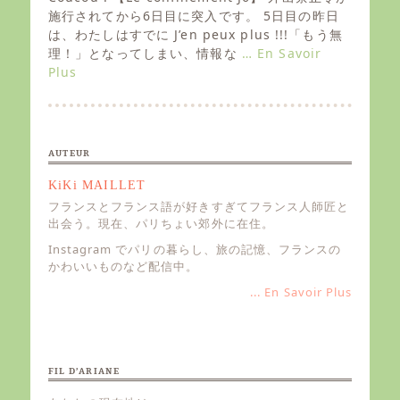
t
施行されてから6日目に突入です。 5日目の昨日
e
は、わたしはすでに J’en peux plus !!!「もう無
d
理！」となってしまい、情報な
… En Savoir
o
Plus
n
AUTEUR
KiKi MAILLET
フランスとフランス語が好きすぎてフランス人師匠と
出会う。現在、パリちょい郊外に在住。
Instagram でパリの暮らし、旅の記憶、フランスの
かわいいものなど配信中。
... En Savoir Plus
FIL D’ARIANE