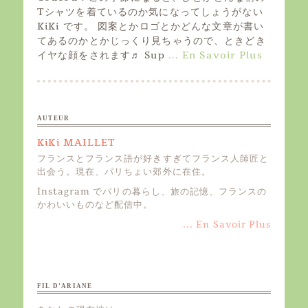
t
Tシャツを着ているのか気になってしょうがない
e
KiKi です。 図案とかロゴとかどんな文章が書い
d
てあるのかとかじっくり見ちゃうので、ときどき
o
イヤな顔をされます♬ Sup
… En Savoir Plus
n
AUTEUR
KiKi MAILLET
フランスとフランス語が好きすぎてフランス人師匠と
出会う。現在、パリちょい郊外に在住。
Instagram でパリの暮らし、旅の記憶、フランスの
かわいいものなど配信中。
... En Savoir Plus
FIL D’ARIANE