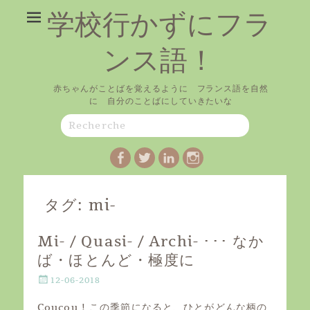
学校行かずにフラ
ンス語！
赤ちゃんがことばを覚えるように フランス語を自然
に 自分のことばにしていきたいな
Search
for:
Facebook
Twitter
LinkedIn
Instagram
タグ:
mi-
Mi- / Quasi- / Archi- ･･･ なか
ば・ほとんど・極度に
P
12-06-2018
o
s
Coucou ! この季節になると、ひとがどんな柄の