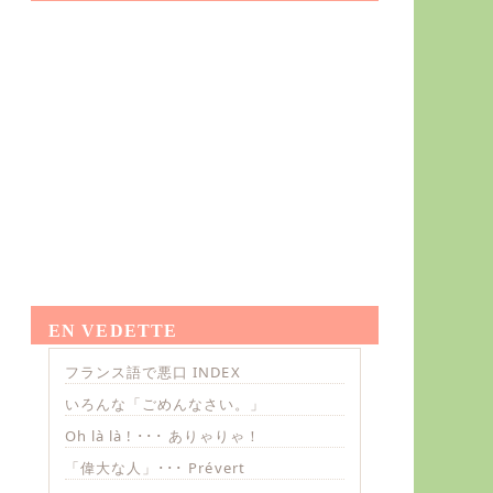
EN VEDETTE
フランス語で悪口 INDEX
いろんな「ごめんなさい。」
Oh là là ! ･･･ ありゃりゃ！
「偉大な人」･･･ Prévert