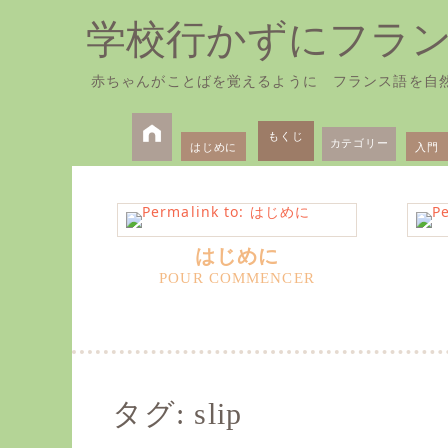
学校行かずにフラ
赤ちゃんがことばを覚えるように フランス語を自
Skip
Primary
to
もくじ
カテゴリー
はじめに
入門
Menu
content
はじめに
タグ:
slip