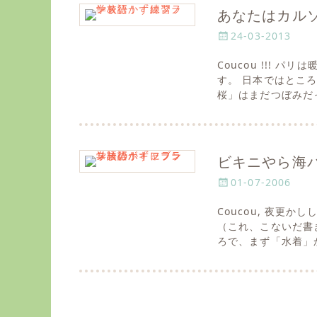
あなたはカル
P
24-03-2013
o
Coucou !!!
s
す。 日本ではとこ
t
桜」はまだつぼみだ
e
d
o
n
ビキニやら海
P
01-07-2006
o
Coucou, 夜更
s
（これ、こないだ書
t
ろで、まず「水着」か
e
d
o
n