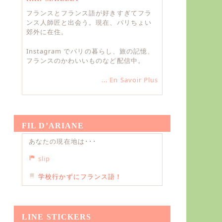
フランスとフランス語が好きすぎてフラ
ンス人師匠と出会う。現在、パリちょい
郊外に在住。
Instagram でパリの暮らし、旅の記憶、
フランスのかわいいものなど配信中。
... En Savoir Plus
FIL D’ARIANE
あなたの現在地は･･･
slip
学校行かずにフランス語！
LINE STICKERS