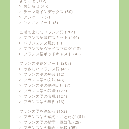
ようこそ
(112)
お知らせ
(46)
テーマ別インデックス
(50)
アンケート
(7)
ひとことノート
(8)
五感で楽しむフランス語
(204)
フランス語音声スキット
(146)
パリジェンヌ風に
(3)
フランス語ヴォイスブログ
(15)
フランス語ポッドキャスト
(42)
フランス語練習ノート
(307)
やさしいフランス語
(41)
フランス語の発音
(12)
フランス語の文法
(43)
フランス語の動詞活用
(7)
フランス語の語彙
(127)
フランス語の表現
(127)
フランス語の練習
(16)
フランス語を深める
(162)
フランス語の成句・ことわざ
(61)
フランス語の雑学・豆知識
(29)
フランス語の概念・比較
(35)