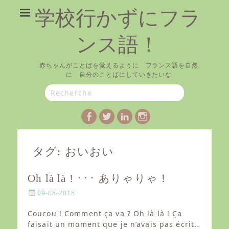
学校行かずにフラ
ンス語！
赤ちゃんがことばを覚えるように フランス語を自然
に 自分のことばにしていきたいな
Search
for:
Facebook
Twitter
LinkedIn
Instagram
タグ:
おいおい
Oh là là ! ･･･ ありゃりゃ！
P
09-08-2018
o
s
Coucou ! Comment ça va ? Oh là là ! Ça
t
faisait un moment que je n’avais pas écrit…