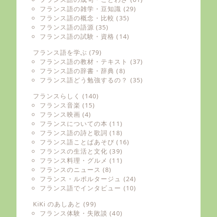
フランス語の雑学・豆知識
(29)
フランス語の概念・比較
(35)
フランス語の語源
(35)
フランス語の試験・資格
(14)
フランス語を学ぶ
(79)
フランス語の教材・テキスト
(37)
フランス語の辞書・辞典
(8)
フランス語どう勉強するの？
(35)
フランスらしく
(140)
フランス音楽
(15)
フランス映画
(4)
フランスについての本
(11)
フランス語の詩と歌詞
(18)
フランス語ことばあそび
(16)
フランスの生活と文化
(39)
フランス料理・グルメ
(11)
フランスのニュース
(8)
フランス・ルポルタージュ
(24)
フランス語でインタビュー
(10)
KiKi のあしあと
(99)
フランス体験・失敗談
(40)