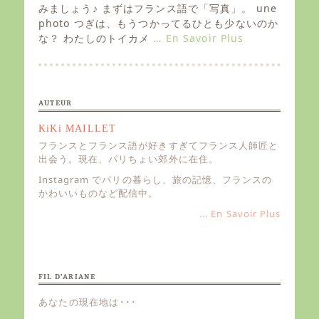
e
みましょう♪ まずはフランス語で「写真」。 une
d
photo つぎは、もうつかってるひとも少ないのか
o
な？ わたしのトイカメ
… En Savoir Plus
n
AUTEUR
KiKi MAILLET
フランスとフランス語が好きすぎてフランス人師匠と
出会う。現在、パリちょい郊外に在住。
Instagram でパリの暮らし、旅の記憶、フランスの
かわいいものなど配信中。
... En Savoir Plus
FIL D’ARIANE
あなたの現在地は･･･