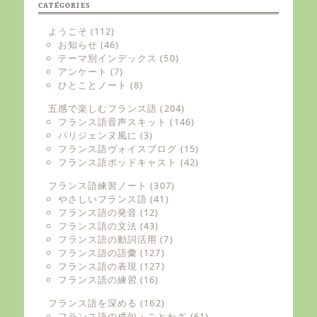
CATÉGORIES
ようこそ
(112)
お知らせ
(46)
テーマ別インデックス
(50)
アンケート
(7)
ひとことノート
(8)
五感で楽しむフランス語
(204)
フランス語音声スキット
(146)
パリジェンヌ風に
(3)
フランス語ヴォイスブログ
(15)
フランス語ポッドキャスト
(42)
フランス語練習ノート
(307)
やさしいフランス語
(41)
フランス語の発音
(12)
フランス語の文法
(43)
フランス語の動詞活用
(7)
フランス語の語彙
(127)
フランス語の表現
(127)
フランス語の練習
(16)
フランス語を深める
(162)
フランス語の成句・ことわざ
(61)