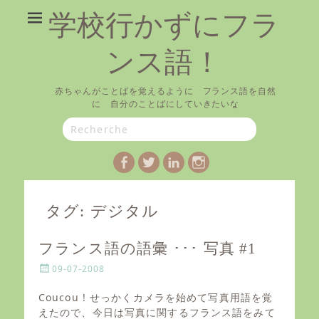
学校行かずにフラ
ンス語！
赤ちゃんがことばを覚えるように フランス語を自然
に 自分のことばにしていきたいな
Search
for:
Facebook
Twitter
LinkedIn
Instagram
タグ:
デジタル
フランス語の語彙 ･･･ 写真 #1
P
09-07-2008
o
s
Coucou ! せっかくカメラを始めて写真用語を覚
t
えたので、今日は写真に関するフランス語をみて