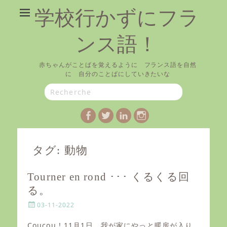
学校行かずにフラ
ンス語！
赤ちゃんがことばを覚えるように フランス語を自然
に 自分のことばにしていきたいな
Search
for:
Facebook
Twitter
LinkedIn
Instagram
タグ:
動物
Tourner en rond ･･･ くるくる回
る。
P
03-11-2022
o
s
Coucou ! 11月1日、我が家にやっと暖房が入り