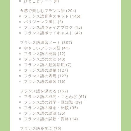
ひとことノート
(8)
五感で楽しむフランス語
(204)
フランス語音声スキット
(146)
パリジェンヌ風に
(3)
フランス語ヴォイスブログ
(15)
フランス語ポッドキャスト
(42)
フランス語練習ノート
(307)
やさしいフランス語
(41)
フランス語の発音
(12)
フランス語の文法
(43)
フランス語の動詞活用
(7)
フランス語の語彙
(127)
フランス語の表現
(127)
フランス語の練習
(16)
フランス語を深める
(162)
フランス語の成句・ことわざ
(61)
フランス語の雑学・豆知識
(29)
フランス語の概念・比較
(35)
フランス語の語源
(35)
フランス語の試験・資格
(14)
フランス語を学ぶ
(79)