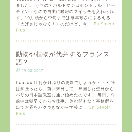
t
ました。 うちのアパルトマンはセントラル・ヒー
e
ティングなので自由に暖房のスイッチを入れられ
d
ず、10月頭から中旬までは毎年寒さにふるえる
o
（大げさじゃなく！）のだけど、今
… En Savoir
n
Plus
動物や植物が代弁するフランス
語？
P
29-08-2007
o
s
Coucou !! 何か月ぶりの更新でしょうか・・・ 実
t
は師匠ったら、前回来日して、帰国した翌日から
e
パリの日本語教室に通い始めたのです。 毎日、午
d
前中は朝早くからお仕事、休む間もなく事務所を
o
出てお昼をパクつきながら学校に
… En Savoir
n
Plus