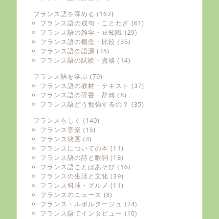
フランス語を深める
(162)
フランス語の成句・ことわざ
(61)
フランス語の雑学・豆知識
(29)
フランス語の概念・比較
(35)
フランス語の語源
(35)
フランス語の試験・資格
(14)
フランス語を学ぶ
(79)
フランス語の教材・テキスト
(37)
フランス語の辞書・辞典
(8)
フランス語どう勉強するの？
(35)
フランスらしく
(140)
フランス音楽
(15)
フランス映画
(4)
フランスについての本
(11)
フランス語の詩と歌詞
(18)
フランス語ことばあそび
(16)
フランスの生活と文化
(39)
フランス料理・グルメ
(11)
フランスのニュース
(8)
フランス・ルポルタージュ
(24)
フランス語でインタビュー
(10)