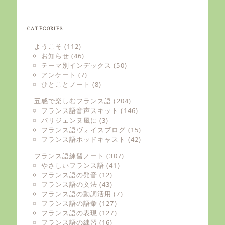
CATÉGORIES
ようこそ
(112)
お知らせ
(46)
テーマ別インデックス
(50)
アンケート
(7)
ひとことノート
(8)
五感で楽しむフランス語
(204)
フランス語音声スキット
(146)
パリジェンヌ風に
(3)
フランス語ヴォイスブログ
(15)
フランス語ポッドキャスト
(42)
フランス語練習ノート
(307)
やさしいフランス語
(41)
フランス語の発音
(12)
フランス語の文法
(43)
フランス語の動詞活用
(7)
フランス語の語彙
(127)
フランス語の表現
(127)
フランス語の練習
(16)