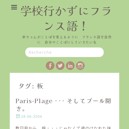
学校行かずにフラ
ンス語！
赤ちゃんがことばを覚えるように フランス語を自然
に 自分のことばにしていきたいな
Search
for:
Facebook
Twitter
LinkedIn
Instagram
タグ:
板
Paris-Plage ･･･ そしてプール開
き。
P
28-06-2006
o
s
数日前から、娘・・・じゃなくて歳のはなれた妹