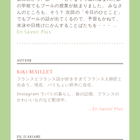
t
の学校でもプールの授業が始まりました。 みなさ
e
んのところも、そう？ 次回の「今日のひとこと」
d
でもプールの話が出てくるので、予習もかねて、
o
水泳や日焼けにかんすることばたちを・・・
…
n
En Savoir Plus
AUTEUR
KiKi MAILLET
フランスとフランス語が好きすぎてフランス人師匠と
出会う。現在、パリちょい郊外に在住。
Instagram でパリの暮らし、旅の記憶、フランスの
かわいいものなど配信中。
... En Savoir Plus
FIL D’ARIANE