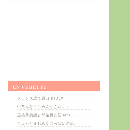
EN VEDETTE
フランス語で悪口 INDEX
いろんな「ごめんなさい。」
直接目的語と間接目的語 Nº1
ちょっとまじめなおっぱいの話