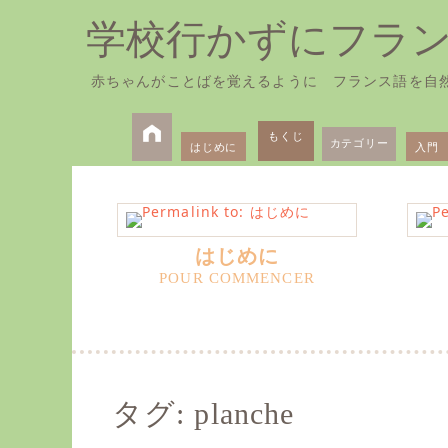
学校行かずにフラ
赤ちゃんがことばを覚えるように フランス語を自
Skip
Primary
to
もくじ
カテゴリー
はじめに
入門
Menu
content
はじめに
タグ:
planche