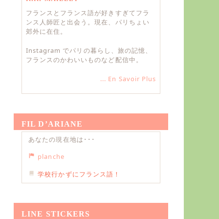
フランスとフランス語が好きすぎてフラ
ンス人師匠と出会う。現在、パリちょい
郊外に在住。
Instagram でパリの暮らし、旅の記憶、
フランスのかわいいものなど配信中。
... En Savoir Plus
FIL D’ARIANE
あなたの現在地は･･･
planche
学校行かずにフランス語！
LINE STICKERS