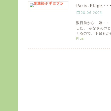
Paris-Plag
P
28-06-2006
o
数日前から、娘・・
s
した。 みなさんの
t
くるので、予習もか
e
Plus
d
o
n