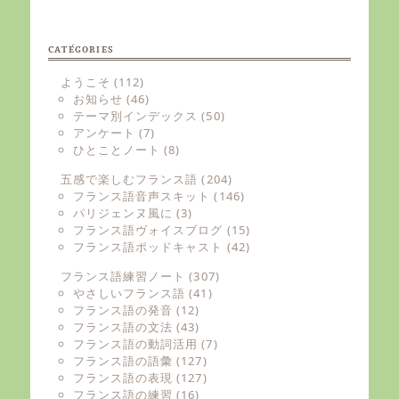
CATÉGORIES
ようこそ
(112)
お知らせ
(46)
テーマ別インデックス
(50)
アンケート
(7)
ひとことノート
(8)
五感で楽しむフランス語
(204)
フランス語音声スキット
(146)
パリジェンヌ風に
(3)
フランス語ヴォイスブログ
(15)
フランス語ポッドキャスト
(42)
フランス語練習ノート
(307)
やさしいフランス語
(41)
フランス語の発音
(12)
フランス語の文法
(43)
フランス語の動詞活用
(7)
フランス語の語彙
(127)
フランス語の表現
(127)
フランス語の練習
(16)