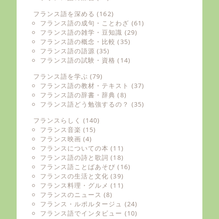
フランス語を深める
(162)
フランス語の成句・ことわざ
(61)
フランス語の雑学・豆知識
(29)
フランス語の概念・比較
(35)
フランス語の語源
(35)
フランス語の試験・資格
(14)
フランス語を学ぶ
(79)
フランス語の教材・テキスト
(37)
フランス語の辞書・辞典
(8)
フランス語どう勉強するの？
(35)
フランスらしく
(140)
フランス音楽
(15)
フランス映画
(4)
フランスについての本
(11)
フランス語の詩と歌詞
(18)
フランス語ことばあそび
(16)
フランスの生活と文化
(39)
フランス料理・グルメ
(11)
フランスのニュース
(8)
フランス・ルポルタージュ
(24)
フランス語でインタビュー
(10)