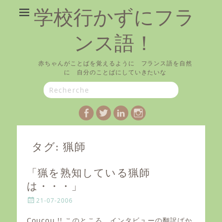
学校行かずにフラ
ンス語！
赤ちゃんがことばを覚えるように フランス語を自然
に 自分のことばにしていきたいな
Search
for:
Facebook
Twitter
LinkedIn
Instagram
タグ:
猟師
「猟を熟知している猟師
は・・・」
P
21-07-2006
o
s
Coucou !! このところ、インタビューの翻訳ばか