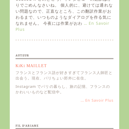
t
りでごめんなさいね。 個人的に、避けては通れな
e
い問題なので、正直なところ、この翻訳作業がお
d
わるまで、いつものようなダイアログを作る気に
o
なれません。 今夜には作業がおわ
… En Savoir
n
Plus
AUTEUR
KiKi MAILLET
フランスとフランス語が好きすぎてフランス人師匠と
出会う。現在、パリちょい郊外に在住。
Instagram でパリの暮らし、旅の記憶、フランスの
かわいいものなど配信中。
... En Savoir Plus
FIL D’ARIANE