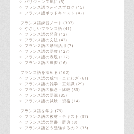
パリジェンヌ風に
(3)
フランス語ヴォイスブログ
(15)
フランス語ポッドキャスト
(42)
フランス語練習ノート
(307)
やさしいフランス語
(41)
フランス語の発音
(12)
フランス語の文法
(43)
フランス語の動詞活用
(7)
フランス語の語彙
(127)
フランス語の表現
(127)
フランス語の練習
(16)
フランス語を深める
(162)
フランス語の成句・ことわざ
(61)
フランス語の雑学・豆知識
(29)
フランス語の概念・比較
(35)
フランス語の語源
(35)
フランス語の試験・資格
(14)
フランス語を学ぶ
(79)
フランス語の教材・テキスト
(37)
フランス語の辞書・辞典
(8)
フランス語どう勉強するの？
(35)