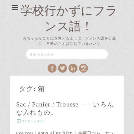
学校行かずにフラ
ンス語！
赤ちゃんがことばを覚えるように フランス語を自然
に 自分のことばにしていきたいな
Search
for:
Facebook
Twitter
LinkedIn
Instagram
タグ:
箱
Sac / Panier / Trousse ･･･ いろん
な入れもの。
P
03-06-2018
o
s
Coucou ! Vous allez bien ? 金曜日から、サン