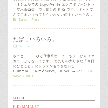
t
＝ミシェルでの Expo-Vente エクスポヴォントゥ
e
「展示販売会」で大忙しの KiKi です。 ずっとて
d
んてこまい（ってもういわないの？）だったの
…
o
En Savoir Plus
n
たばこいろいろ。
P
09-05-2006
o
s
さてと・・・ ひと仕事終わって、ちょっぴりヌケ
t
ガラっぽくなってます。 わたしの大好きな「今日
e
のひとこと」のレッスンもできないし・・・
d
Hummm… Ça m’énerve, un peu&#823
… En
o
Savoir Plus
n
AUTEUR
KiKi MAILLET