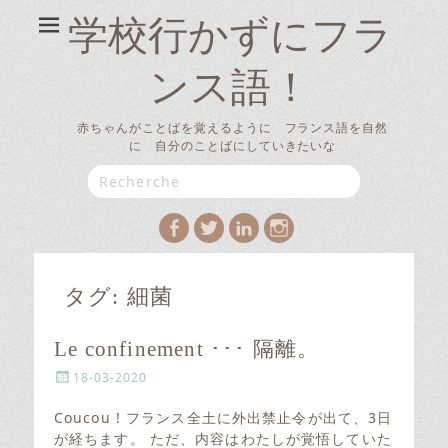
学校行かずにフラ
ンス語！
赤ちゃんがことばを覚えるように フランス語を自然
に 自分のことばにしていきたいな
Search
for:
Facebook
Twitter
LinkedIn
Instagram
タグ:
細菌
Le confinement ･･･ 隔離。
P
18-03-2020
o
s
Coucou ! フランス全土に外出禁止令が出て、3日
t
が経ちます。 ただ、内容はわたしが覚悟していた