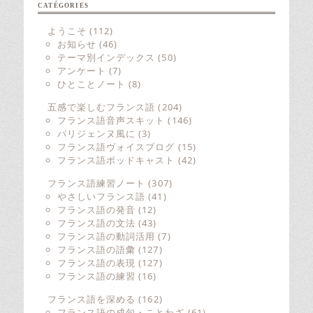
CATÉGORIES
ようこそ
(112)
お知らせ
(46)
テーマ別インデックス
(50)
アンケート
(7)
ひとことノート
(8)
五感で楽しむフランス語
(204)
フランス語音声スキット
(146)
パリジェンヌ風に
(3)
フランス語ヴォイスブログ
(15)
フランス語ポッドキャスト
(42)
フランス語練習ノート
(307)
やさしいフランス語
(41)
フランス語の発音
(12)
フランス語の文法
(43)
フランス語の動詞活用
(7)
フランス語の語彙
(127)
フランス語の表現
(127)
フランス語の練習
(16)
フランス語を深める
(162)
フランス語の成句・ことわざ
(61)