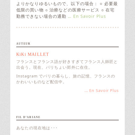
e
よりかなりゆるいもので、以下の場合： ○ 必要最
d
低限の買い物 ○ 治療などの医療サービス ○ 在宅
o
勤務できない場合の通勤
… En Savoir Plus
n
AUTEUR
KiKi MAILLET
フランスとフランス語が好きすぎてフランス人師匠と
出会う。現在、パリちょい郊外に在住。
Instagram でパリの暮らし、旅の記憶、フランスの
かわいいものなど配信中。
... En Savoir Plus
FIL D’ARIANE
あなたの現在地は･･･