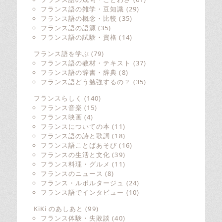
フランス語の雑学・豆知識
(29)
フランス語の概念・比較
(35)
フランス語の語源
(35)
フランス語の試験・資格
(14)
フランス語を学ぶ
(79)
フランス語の教材・テキスト
(37)
フランス語の辞書・辞典
(8)
フランス語どう勉強するの？
(35)
フランスらしく
(140)
フランス音楽
(15)
フランス映画
(4)
フランスについての本
(11)
フランス語の詩と歌詞
(18)
フランス語ことばあそび
(16)
フランスの生活と文化
(39)
フランス料理・グルメ
(11)
フランスのニュース
(8)
フランス・ルポルタージュ
(24)
フランス語でインタビュー
(10)
KiKi のあしあと
(99)
フランス体験・失敗談
(40)