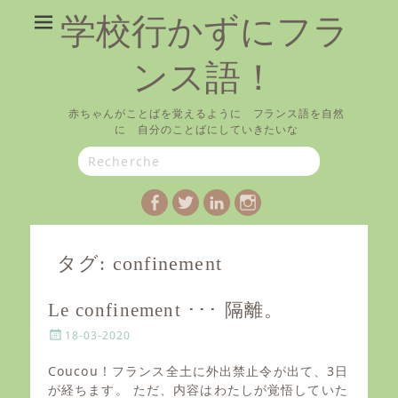
学校行かずにフラ
ンス語！
赤ちゃんがことばを覚えるように フランス語を自然
に 自分のことばにしていきたいな
Search
for:
Facebook
Twitter
LinkedIn
Instagram
タグ:
confinement
Le confinement ･･･ 隔離。
P
18-03-2020
o
s
Coucou ! フランス全土に外出禁止令が出て、3日
t
が経ちます。 ただ、内容はわたしが覚悟していた