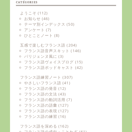
CATÉGORIES
ようこそ
(112)
お知らせ
(46)
テーマ別インデックス
(50)
アンケート
(7)
ひとことノート
(8)
五感で楽しむフランス語
(204)
フランス語音声スキット
(146)
パリジェンヌ風に
(3)
フランス語ヴォイスブログ
(15)
フランス語ポッドキャスト
(42)
フランス語練習ノート
(307)
やさしいフランス語
(41)
フランス語の発音
(12)
フランス語の文法
(43)
フランス語の動詞活用
(7)
フランス語の語彙
(127)
フランス語の表現
(127)
フランス語の練習
(16)
フランス語を深める
(162)
フランス語の成句・ことわざ
(61)