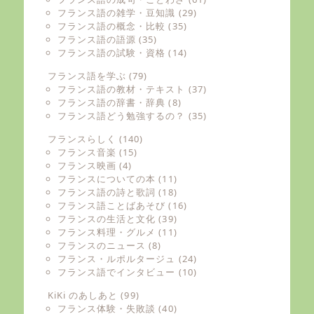
フランス語の雑学・豆知識
(29)
フランス語の概念・比較
(35)
フランス語の語源
(35)
フランス語の試験・資格
(14)
フランス語を学ぶ
(79)
フランス語の教材・テキスト
(37)
フランス語の辞書・辞典
(8)
フランス語どう勉強するの？
(35)
フランスらしく
(140)
フランス音楽
(15)
フランス映画
(4)
フランスについての本
(11)
フランス語の詩と歌詞
(18)
フランス語ことばあそび
(16)
フランスの生活と文化
(39)
フランス料理・グルメ
(11)
フランスのニュース
(8)
フランス・ルポルタージュ
(24)
フランス語でインタビュー
(10)
KiKi のあしあと
(99)
フランス体験・失敗談
(40)