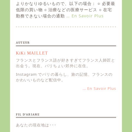
e
よりかなりゆるいもので、以下の場合： ○ 必要最
d
低限の買い物 ○ 治療などの医療サービス ○ 在宅
o
勤務できない場合の通勤
… En Savoir Plus
n
AUTEUR
KiKi MAILLET
フランスとフランス語が好きすぎてフランス人師匠と
出会う。現在、パリちょい郊外に在住。
Instagram でパリの暮らし、旅の記憶、フランスの
かわいいものなど配信中。
... En Savoir Plus
FIL D’ARIANE
あなたの現在地は･･･