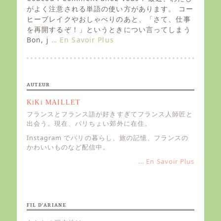
t
がよく注意される単語の使い方があります。 コー
e
ヒーブレイクやおしゃべりのあと、「さて、仕事
d
を再開するぞ！」というときについ言ってしまう
o
Bon, j
… En Savoir Plus
n
AUTEUR
KiKi MAILLET
フランスとフランス語が好きすぎてフランス人師匠と
出会う。現在、パリちょい郊外に在住。
Instagram でパリの暮らし、旅の記憶、フランスの
かわいいものなど配信中。
... En Savoir Plus
FIL D’ARIANE