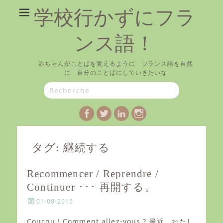
学校行かずにフラ
ンス語！
赤ちゃんがことばを覚えるように フランス語を自然
に 自分のことばにしていきたいな
Search
for:
Facebook
Twitter
LinkedIn
Instagram
タグ:
継続する
Recommencer / Reprendre /
Continuer ･･･ 再開する。
P
01-08-2015
o
s
Coucou ! Comment allez-vous ? 最近、わたし