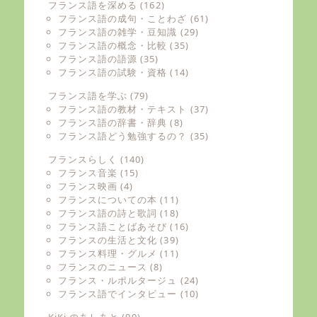
フランス語を深める
(162)
フランス語の成句・ことわざ
(61)
フランス語の雑学・豆知識
(29)
フランス語の概念・比較
(35)
フランス語の語源
(35)
フランス語の試験・資格
(14)
フランス語を学ぶ
(79)
フランス語の教材・テキスト
(37)
フランス語の辞書・辞典
(8)
フランス語どう勉強するの？
(35)
フランスらしく
(140)
フランス音楽
(15)
フランス映画
(4)
フランスについての本
(11)
フランス語の詩と歌詞
(18)
フランス語ことばあそび
(16)
フランスの生活と文化
(39)
フランス料理・グルメ
(11)
フランスのニュース
(8)
フランス・ルポルタージュ
(24)
フランス語でインタビュー
(10)
KiKi のあしあと
(99)