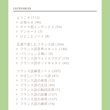
CATÉGORIES
ようこそ
(112)
お知らせ
(46)
テーマ別インデックス
(50)
アンケート
(7)
ひとことノート
(8)
五感で楽しむフランス語
(204)
フランス語音声スキット
(146)
パリジェンヌ風に
(3)
フランス語ヴォイスブログ
(15)
フランス語ポッドキャスト
(42)
フランス語練習ノート
(307)
やさしいフランス語
(41)
フランス語の発音
(12)
フランス語の文法
(43)
フランス語の動詞活用
(7)
フランス語の語彙
(127)
フランス語の表現
(127)
フランス語の練習
(16)