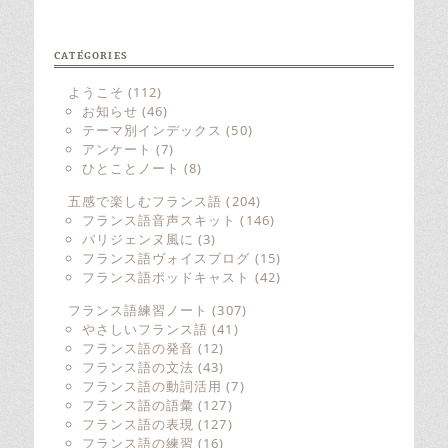
CATÉGORIES
ようこそ
(112)
お知らせ
(46)
テーマ別インデックス
(50)
アンケート
(7)
ひとことノート
(8)
五感で楽しむフランス語
(204)
フランス語音声スキット
(146)
パリジェンヌ風に
(3)
フランス語ヴォイスブログ
(15)
フランス語ポッドキャスト
(42)
フランス語練習ノート
(307)
やさしいフランス語
(41)
フランス語の発音
(12)
フランス語の文法
(43)
フランス語の動詞活用
(7)
フランス語の語彙
(127)
フランス語の表現
(127)
フランス語の練習
(16)