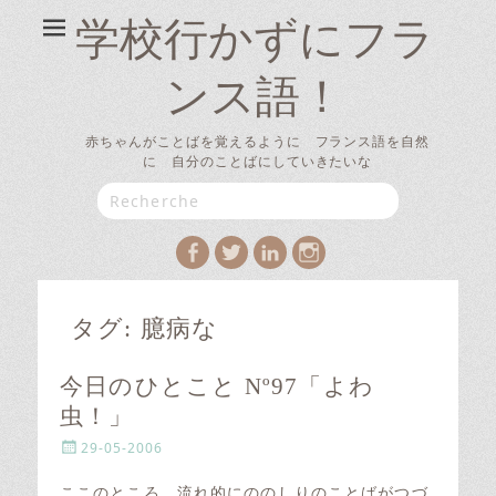
学校行かずにフラ
ンス語！
赤ちゃんがことばを覚えるように フランス語を自然
に 自分のことばにしていきたいな
Search
for:
Facebook
Twitter
LinkedIn
Instagram
タグ:
臆病な
今日のひとこと Nº97「よわ
虫！」
P
29-05-2006
o
s
ここのところ、流れ的にののしりのことばがつづ