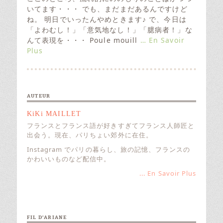
t
いてます・・・ でも、まだまだあるんですけど
e
ね。 明日でいったんやめときます♪ で、今日は
d
「よわむし！」「意気地なし！」「臆病者！」な
o
んて表現を・・・ Poule mouill
… En Savoir
n
Plus
AUTEUR
KiKi MAILLET
フランスとフランス語が好きすぎてフランス人師匠と
出会う。現在、パリちょい郊外に在住。
Instagram でパリの暮らし、旅の記憶、フランスの
かわいいものなど配信中。
... En Savoir Plus
FIL D’ARIANE